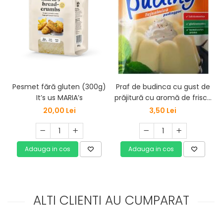
Pesmet fără gluten (300g)
Praf de budinca cu gust de
It’s us MARIA’s
prăjitură cu aromă de frisca
d
, 40 g, Haas Natural
20,00 Lei
3,50 Lei
Adauga in cos
Adauga in cos
ALTI CLIENTI AU CUMPARAT