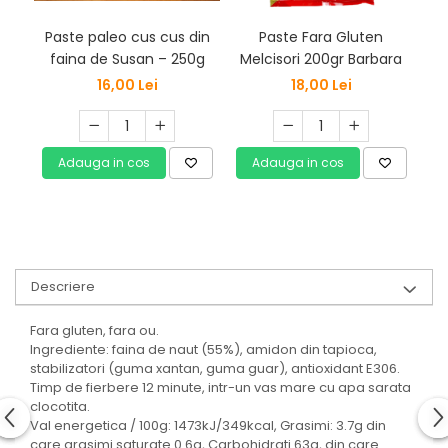
Paste paleo cus cus din
Paste Fara Gluten
Ris
faina de Susan – 250g
Melcisori 200gr Barbara
g
16,00 Lei
18,00 Lei
Adauga in cos
Adauga in cos
Descriere
Fara gluten, fara ou.
Ingrediente: faina de naut (55%), amidon din tapioca,
stabilizatori (guma xantan, guma guar), antioxidant E306.
Timp de fierbere 12 minute, intr-un vas mare cu apa sarata
clocotita.
Val energetica / 100g: 1473kJ/349kcal, Grasimi: 3.7g din
care grasimi saturate 0.6g, Carbohidrati 63g, din care