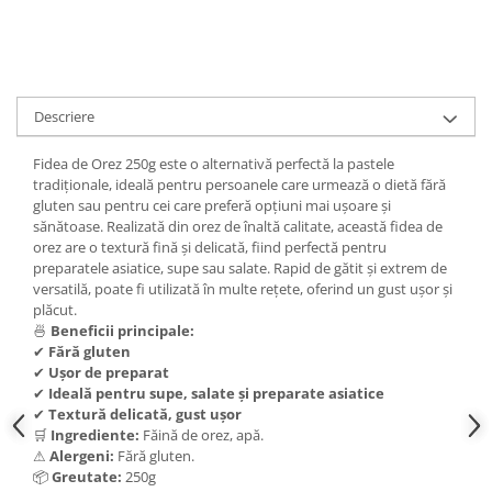
Descriere
Fidea de Orez 250g este o alternativă perfectă la pastele
tradiționale, ideală pentru persoanele care urmează o dietă fără
gluten sau pentru cei care preferă opțiuni mai ușoare și
sănătoase. Realizată din orez de înaltă calitate, această fidea de
orez are o textură fină și delicată, fiind perfectă pentru
preparatele asiatice, supe sau salate. Rapid de gătit și extrem de
versatilă, poate fi utilizată în multe rețete, oferind un gust ușor și
plăcut.
🍜
Beneficii principale:
✔
Fără gluten
✔
Ușor de preparat
✔
Ideală pentru supe, salate și preparate asiatice
✔
Textură delicată, gust ușor
🛒
Ingrediente:
Făină de orez, apă.
⚠
Alergeni:
Fără gluten.
📦
Greutate:
250g