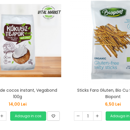
 de cocos instant, Vegabond
Sticks Fara Gluten, Bio Cu
100g
Biopont
14,00 Lei
6,50 Lei
Adauga in cos
Adauga in