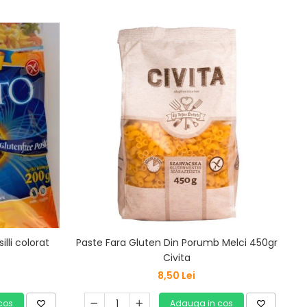
lli colorat
Paste Fara Gluten Din Porumb Melci 450gr
P
Civita
8,50 Lei
cos
Adauga in cos