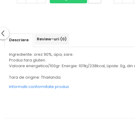
Review-uri
(0)
Descriere
Ingrediente: orez 90%, apa, sare.
Produs fara gluten.
Valoare energetica/100gr: Energie: 1011kj/238kcal, Lipide: 0g, din c
Tara de origine: Thailanda.
Informatii conformitate produs