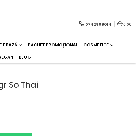
0742909014
0,00
 DE BAZĂ
PACHET PROMOȚIONAL
COSMETICE
VEGAN
BLOG
gr So Thai