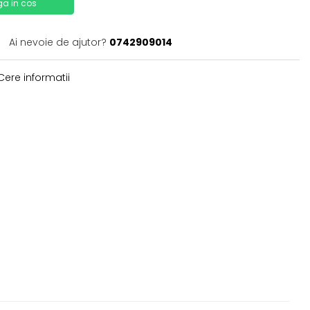
a in cos
Ai nevoie de ajutor?
0742909014
ere informatii