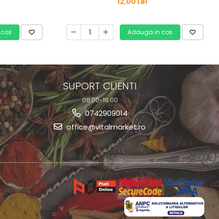
12,00 Lei
 cos
Adauga in cos
SUPORT CLIENTI
08:00-18:00
0742909014
office@vitalmarket.ro