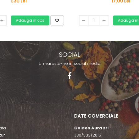
1,30 Lei
17,00 Lei
Adauga in cos
Adauga in
SOCIAL
Urmareste-ne in social media
DATE COMERCIALE
ata
Golden Aura srl
tur
J30/333/2015