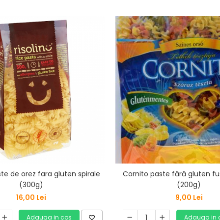
ste de orez fara gluten spirale
Cornito paste fără gluten fusi
(300g)
(200g)
16,00 Lei
9,00 Lei
Adauga in cos
Adauga in 