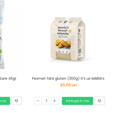
 Sare 45gr
Pesmet fără gluten (300g) It’s us MARIA’s
20,00 Lei
 cos
Adauga in cos