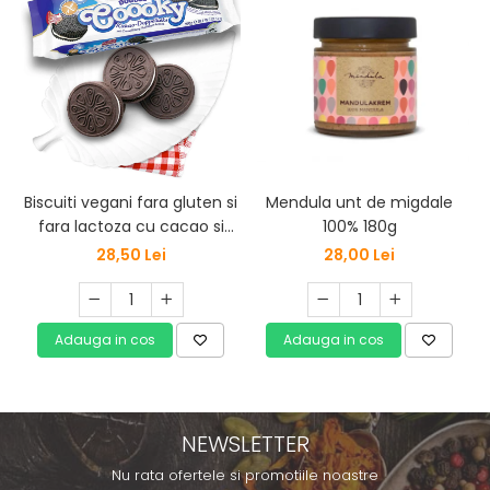
Mendula unt de migdale
Biscuiti vegani fara gluten si
100% 180g
fara lactoza cu cacao si
crema de vanilie
28,00 Lei
28,50 Lei
Coppenrath 300g
Adauga in cos
Adauga in cos
NEWSLETTER
Nu rata ofertele si promotiile noastre