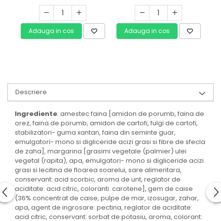
Coppenrath 300g
Adauga in cos
Adauga in cos
Descriere
Ingrediente
: amestec faina [amidon de porumb, faina de
orez, faina de porumb, amidon de cartofi, fulgi de cartofi,
stabilizatori- guma xantan, faina din seminte guar,
emulgatori- mono si digliceride acizi grasi si fibre de sfecla
de zaha], margarina [grasimi vegetale (palmier) ulei
vegetal (rapita), apa, emulgatori- mono si digliceride acizi
grasi si lecitina de floarea soarelui, sare alimentara,
conservant: acid scorbic, aroma de unt, reglator de
aciditate: acid citric, coloranti: carotene], gem de caise
(36% concentrat de caise, pulpe de mar, izosugar, zahar,
apa, agent de ingrosare: pectina, reglator de aciditate:
acid citric, conservant: sorbat de potasiu, aroma, colorant: