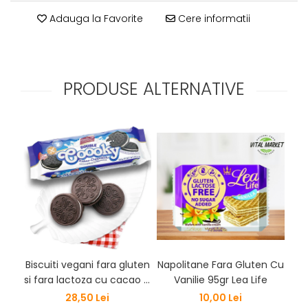
Adauga la Favorite
Cere informatii
PRODUSE ALTERNATIVE
Biscuiti vegani fara gluten
Napolitane Fara Gluten Cu
BI
si fara lactoza cu cacao si
Vanilie 95gr Lea Life
CI
crema de vanilie
28,50 Lei
10,00 Lei