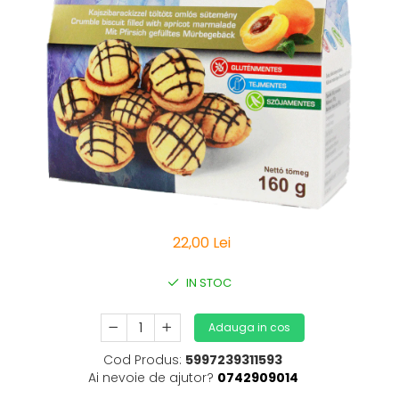
Vitamine Bioco
Vitamine Gal
22,00 Lei
IN STOC
Adauga in cos
Cod Produs:
5997239311593
Ai nevoie de ajutor?
0742909014