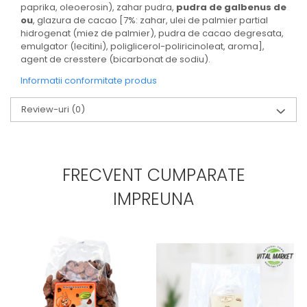
paprika, oleoerosin), zahar pudra,
pudra de galbenus de
ou
, glazura de cacao [7%: zahar, ulei de palmier partial
hidrogenat (miez de palmier), pudra de cacao degresata,
emulgator (lecitini), poliglicerol-poliricinoleat, aroma],
agent de cresstere (bicarbonat de sodiu).
Informatii conformitate produs
Review-uri
(0)
FRECVENT CUMPARATE
IMPREUNA