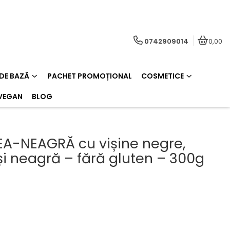
0742909014
0,00
 DE BAZĂ
PACHET PROMOȚIONAL
COSMETICE
VEGAN
BLOG
A-NEAGRĂ cu vișine negre,
și neagră – fără gluten – 300g