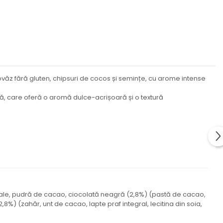
ăz fără gluten, chipsuri de cocos și semințe, cu arome intense
tă, care oferă o aromă dulce-acrișoară și o textură
gdale, pudră de cacao, ciocolată neagră (2,8%) (pastă de cacao,
%) (zahăr, unt de cacao, lapte praf integral, lecitina din soia,