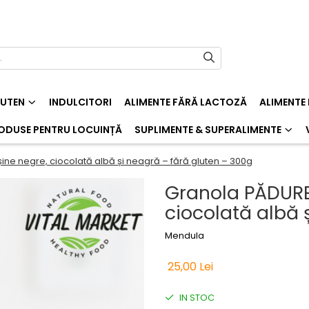
LUTEN
INDULCITORI
ALIMENTE FĂRĂ LACTOZĂ
ALIMENTE
ODUSE PENTRU LOCUINȚĂ
SUPLIMENTE & SUPERALIMENTE
ne negre, ciocolată albă și neagră – fără gluten – 300g
Granola PĂDURE
ciocolată albă 
Mendula
25,00 Lei
IN STOC