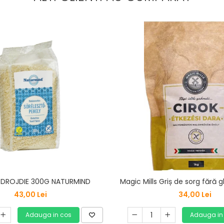
E DROJDIE 300G NATURMIND
Magic Mills Griș de sorg fără 
43,00 Lei
34,00 Lei
Adauga in cos
Adauga in