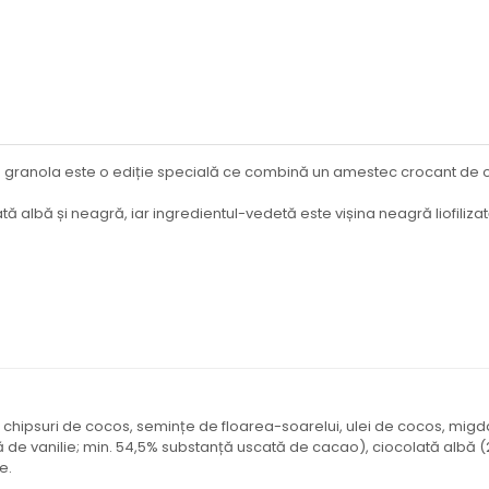
granola este o ediție specială ce combină un amestec crocant de ov
 albă și neagră, iar ingredientul-vedetă este vișina neagră liofiliza
, chipsuri de cocos, semințe de floarea-soarelui, ulei de cocos, mi
 de vanilie; min. 54,5% substanță uscată de cacao), ciocolată albă (2,8
e.