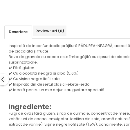
Review-uri
(0)
Descriere
Inspirată de inconfundabila prăjitură PĂDUREA-NEAGRĂ, această 
de ciocolată și fructe.
Baza de granola cu cacao este îmbogățită cu cipsuri de ciocolată
surprinzătoare.
✔️ Fără gluten
✔️ Cu ciocolată neagră și albă (5,6%)
✔️ Cu vișine negre liofilizate
✔️ Inspirată din desertul clasic Fekete-erdő
✔️ Ideală pentru un mic dejun sau gustare specială
Ingrediente:
Fulgi de ovăz fără gluten, sirop de curmale, concentrat de mere
zahăr, unt de cacao, emulgator: lecitina din soia, aromă naturală
extract de vanilie), vișine negre liofilizate (1,5%), condimente, sar