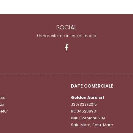
SOCIAL
Urmareste-ne in social media
DATE COMERCIALE
ata
Golden Aura srl
tur
J30/333/2015
etur
RO34528893
Iuliu Coroianu 20A
Satu Mare, Satu-Mare