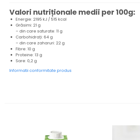
Valori nutriționale medii per 100g:
Energie: 2195 kJ / 515 kcal
Grăsimi: 21 g
– din care saturate: 11 g
Carbohidrați: 64 g
– din care zaharuri: 22 g
Fibre: 10 g
Proteine: 13 g
Sare: 0,2 g
Informatii conformitate produs