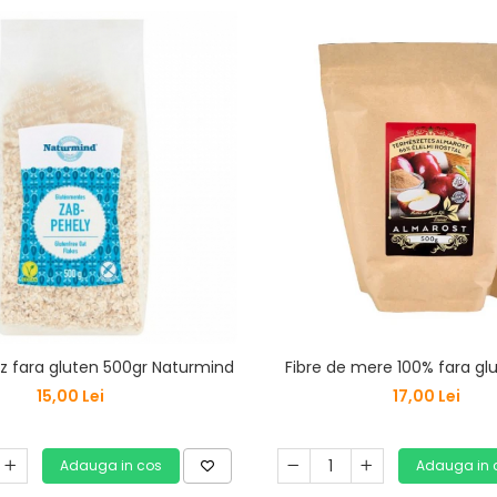
az fara gluten 500gr Naturmind
Fibre de mere 100% fara gl
15,00 Lei
17,00 Lei
Adauga in cos
Adauga in 