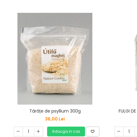
Tărâțe de psyllium 300g
FULGI D
36,00 Lei
Adauga in cos