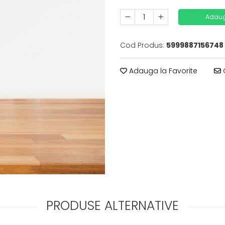
Adaug
Cod Produs:
5999887156748
Adauga la Favorite
C
PRODUSE ALTERNATIVE