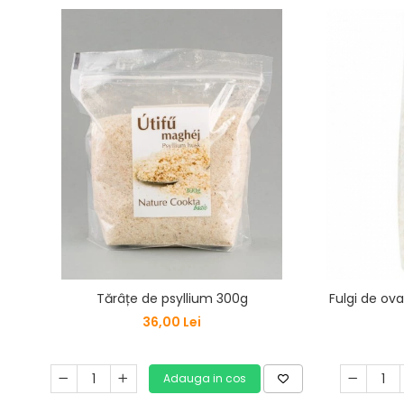
Tărâțe de psyllium 300g
Fulgi de ov
36,00 Lei
Adauga in cos