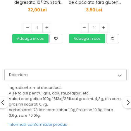
de ciocolata fara gluten,
de 
degresată 10/12% Szafi
44 g, Haas Natural
Reform 200g
3,50 Lei
32,00 Lei
Adauga in cos
Adauga in cos
Descriere
Ingrediente: mei decorticat.
A se folosi pentru gris, galuste,prajituri,etc.
Valori energetice 100g:1613kj/381kcal,grasimi: 4,3g, din care
grasimi saturati 0,7g,
carbohidrati 73,1din care zahar 1,8g,Proteine 10,8g, fibre
3,6g, sare <0,01g.
Informatii conformitate produs