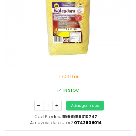
Vitamine Bioco
Vitamine Gal
17,00 Lei
IN STOC
Adauga in cos
Cod Produs:
5998856310747
Ai nevoie de ajutor?
0742909014