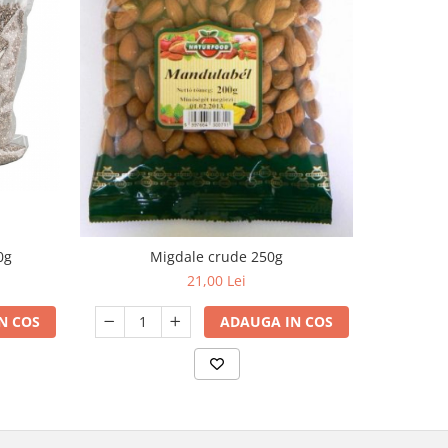
0g
Migdale crude 250g
Naturfoo
21,00 Lei
N COS
ADAUGA IN COS