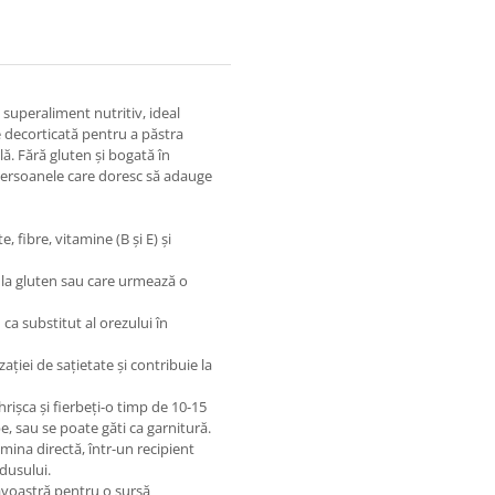
 superaliment nutritiv, ideal
e decorticată pentru a păstra
lă. Fără gluten și bogată în
 persoanele care doresc să adauge
, fibre, vitamine (B și E) și
 la gluten sau care urmează o
 ca substitut al orezului în
ției de sațietate și contribuie la
 hrișca și fierbeți-o timp de 10-15
, sau se poate găti ca garnitură.
umina directă, într-un recipient
dusului.
avoastră pentru o sursă