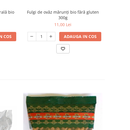
rală bio
Fulgi de ovăz mărunți bio fără gluten
Fidea din 
300g
11,00 Lei
N COS
ADAUGA IN COS