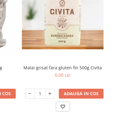
g
Malai grisat fara gluten fin 500g Civita
Naturfood 
6,00 Lei
 COS
ADAUGA IN COS