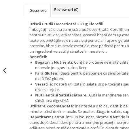
Review-uri
(0)
Descriere
Hrișcă Crudă Decorticată - 500g Klorofill
Îmbogățiți-vă dieta cu hrișcă crudă decorticată Klorofill, un
pentru un stil de viață sănătos. Această hrișcă de 500g est
toate proprietățile sale naturale și pentru a fi ușor digerabi
proteine, fibre și minerale esențiale, este perfectă pentru
un ingredient versatil și sănătos în mesele lor.
Beneficii:
Bogată în Nutrienți:
Conține proteine de înaltă calitate
minerale (magneziu, zinc, fier).
Fără Gluten:
Ideală pentru persoanele cu sensibilitate
dietă fără gluten.
Versatilă:
Poate fi utilizată în salate, supe, tocănițe sau
diverse rețete.
Nutrientă și Satisfăcătoare:
Ajută la menținerea senza
sănătatea digestivă.
Utilizare Recomandată:
Înainte de a o folosi, clătiți bine
minute, până devine moale. Se poate adăuga în salate, supe
Depozitare:
Păstrați într-un loc uscat, răcoros și ferit de l
etanș după deschidere pentru a menține prospețimea pro
Adăugați hrișcă crudă decorticată Klorofill în dieta dumne