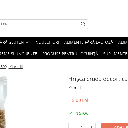
FĂRĂ GLUTEN
INDULCITORI
ALIMENTE FĂRĂ LACTOZĂ
ALIM
REME SI UNGUENTE
PRODUSE PENTRU LOCUINȚĂ
SUPLIMENTE
 500g Klorofill
Hrișcă crudă decorticat
Klorofill
15,00 Lei
IN STOC
ADAUG