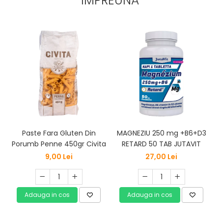
IMPREUNA
Paste Fara Gluten Din
MAGNEZIU 250 mg +B6+D3
J
Porumb Penne 450gr Civita
RETARD 50 TAB JUTAVIT
9,00 Lei
27,00 Lei
Adauga in cos
Adauga in cos