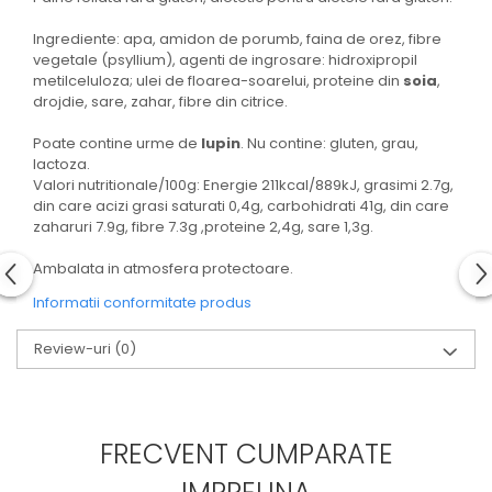
Ingrediente: apa, amidon de porumb, faina de orez, fibre
vegetale (psyllium), agenti de ingrosare: hidroxipropil
metilceluloza; ulei de floarea-soarelui, proteine din
soia
,
drojdie, sare, zahar, fibre din citrice.
Poate contine urme de
lupin
. Nu contine: gluten, grau,
lactoza.
Valori nutritionale/100g: Energie 211kcal/889kJ, grasimi 2.7g,
din care acizi grasi saturati 0,4g, carbohidrati 41g, din care
zaharuri 7.9g, fibre 7.3g ,proteine 2,4g, sare 1,3g.
Ambalata in atmosfera protectoare.
Informatii conformitate produs
Review-uri
(0)
FRECVENT CUMPARATE