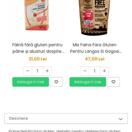
Făină fără gluten pentru
Mix Faina Fara Gluten
pâine și aluaturi dospite,
Pentru Langos Si Gogosi
Uni
1kg, Barbara
1kg Bake Free Eden
31,00 Lei
47,00 Lei
Premium
Adauga in cos
Adauga in cos
Descriere
Paine feliata fara gluten, dietetic pentru dietele fara gluten.