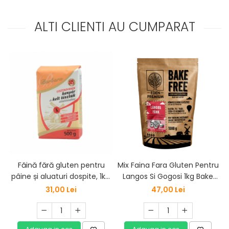
ALTI CLIENTI AU CUMPARAT
Făină fără gluten pentru
Mix Faina Fara Gluten Pentru
pâine și aluaturi dospite, 1kg,
Langos Si Gogosi 1kg Bake
Barbara
Free Eden Premium
31,00 Lei
47,00 Lei