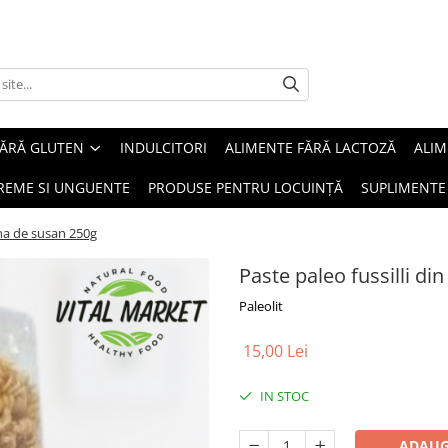
FĂRĂ GLUTEN
INDULCITORI
ALIMENTE FĂRĂ LACTOZĂ
ALIM
REME SI UNGUENTE
PRODUSE PENTRU LOCUINȚĂ
SUPLIMENTE
aina de susan 250g
Paste paleo fussilli di
Paleolit
15,00 Lei
IN STOC
ADAUG