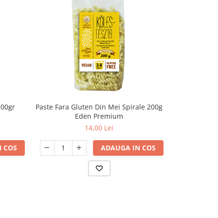
200gr
Paste Fara Gluten Din Mei Spirale 200g
Paste din sor
Eden Premium
14,00 Lei
 COS
ADAUGA IN COS