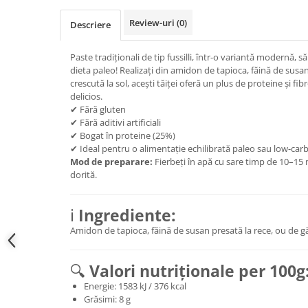
Review-uri
(0)
Descriere
Paste tradiționali de tip fussilli, într-o variantă modernă,
dieta paleo! Realizați din amidon de tapioca, făină de susan
crescută la sol, acești tăiței oferă un plus de proteine și fib
delicios.
✔ Fără gluten
✔ Fără aditivi artificiali
✔ Bogat în proteine (25%)
✔ Ideal pentru o alimentație echilibrată paleo sau low-car
Mod de preparare:
Fierbeți în apă cu sare timp de 10–15 
dorită.
ℹ️
Ingrediente:
Amidon de tapioca, făină de susan presată la rece, ou de gă
🔍
Valori nutriționale per 100g
Energie: 1583 kJ / 376 kcal
Grăsimi: 8 g