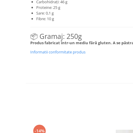
Carbohidrați: 46 g
Proteine: 25 g
Sare: 0,1 g
Fibre: 10 g
📦 Gramaj: 250g
Produs fabricat într-un mediu fără gluten. A se păstra
Informatii conformitate produs
-14%