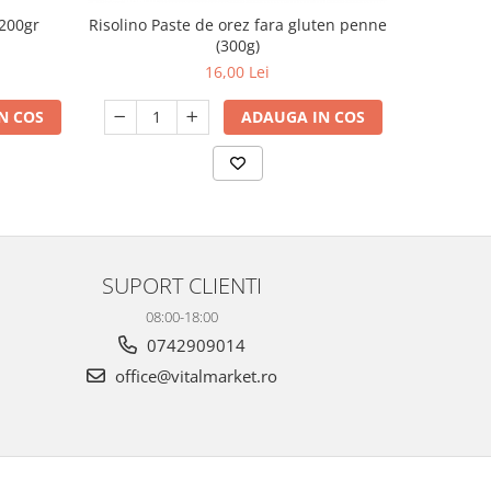
 200gr
Risolino Paste de orez fara gluten penne
Risolin
(300g)
16,00 Lei
N COS
ADAUGA IN COS
SUPORT CLIENTI
08:00-18:00
0742909014
office@vitalmarket.ro