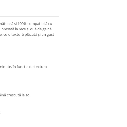
 sănătoasă și 100% compatibilă cu
 presată la rece și ouă de găină
re, cu o textură plăcută și un gust
b
minute, în funcție de textura
ină crescută la sol.
: