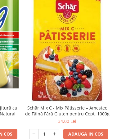
jitură cu
Schär Mix C - Mix Pâtisserie – Amestec
Hrișcă cru
 Natural
de Făină Fără Gluten pentru Copt, 1000g
34,00 Lei
N COS
ADAUGA IN COS