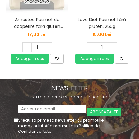
Love Diet Pesmet fără
Amestec Pesmet de
gluten, 250g
acoperire fără gluten
(300g) Naturbit It´s us
15,00 Lei
17,00 Lei
Marias
Adauga in cos
Adauga in cos
NEWSLETTER
Nu rata ofertele si promotiile noastre
Vreau sa primesc newsletter cu promotiile
magazinului. Afla mai multe in
Politica de
Confidentialitate