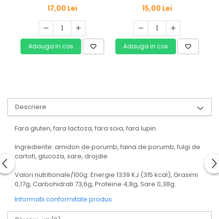
(300g) Naturbit It´s us
17,00 Lei
15,00 Lei
Marias
Adauga in cos
Adauga in cos
Descriere
Fara gluten, fara lactoza, fara soia, fara lupin.
Ingrediente: amidon de porumb, faina de porumb, fulgi de
cartofi, glucoza, sare, drojdie.
Valori nutritionale/100g: Energie 1339 KJ (315 kcal), Grasimi
0,17g, Carbohidrati 73,6g, Proteine 4,8g, Sare 0,38g.
Informatii conformitate produs