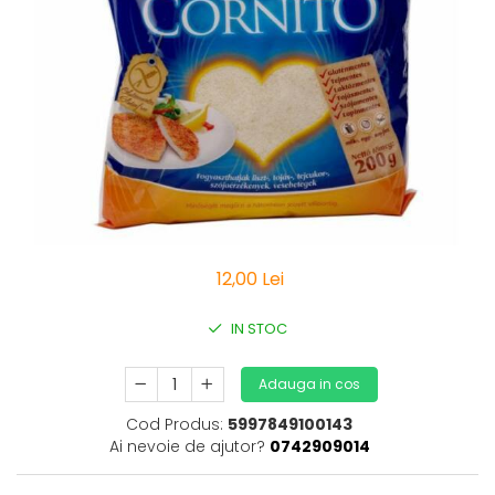
Vitamine Bioco
Vitamine Gal
12,00 Lei
IN STOC
Adauga in cos
Cod Produs:
5997849100143
Ai nevoie de ajutor?
0742909014