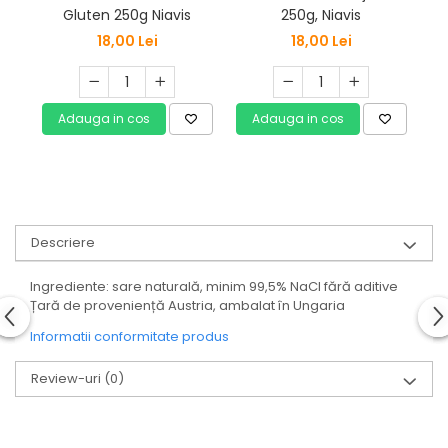
250g, Niavis
Gluten 250g Niavis
d
18,00 Lei
18,00 Lei
Adauga in cos
Adauga in cos
Descriere
Ingrediente: sare naturală, minim 99,5% NaCl fără aditive
Țară de proveniență Austria, ambalat în Ungaria
Informatii conformitate produs
Review-uri
(0)