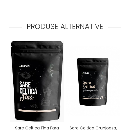
PRODUSE ALTERNATIVE
Sare Celtica Grunjoasa,
Sare Celtica Fina Fara
Pud