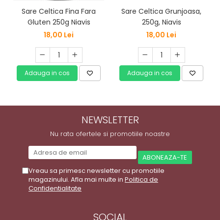
Sare Celtica Fina Fara
Sare Celtica Grunjoasa,
Gluten 250g Niavis
250g, Niavis
18,00 Lei
18,00 Lei
Adauga in cos
Adauga in cos
NEWSLETTER
Nu rata ofertele si promotiile noastre
Vreau sa primesc newsletter cu promotiile
magazinului. Afla mai multe in
Politica de
Confidentialitate
SOCIAL