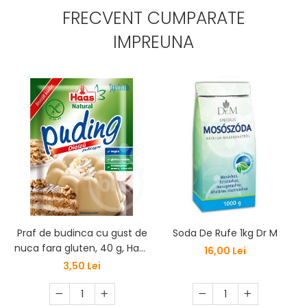
FRECVENT CUMPARATE
IMPREUNA
Praf de budinca cu gust de
Soda De Rufe 1kg Dr M
nuca fara gluten, 40 g, Haas
16,00 Lei
Natural
3,50 Lei