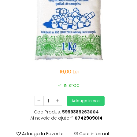
Vitamine Bioco
Vitamine Gal
16,00 Lei
IN STOC
Adauga in cos
Cod Produs:
5999885263004
Ai nevoie de ajutor?
0742909014
Adauga la Favorite
Cere informatii