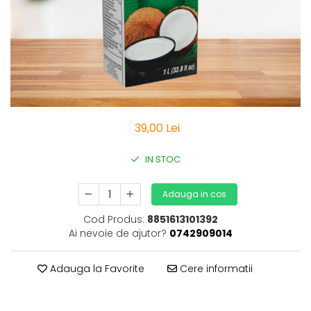
Vitamine Bioco
Vitamine Gal
39,00 Lei
IN STOC
Adauga in cos
Cod Produs:
8851613101392
Ai nevoie de ajutor?
0742909014
Adauga la Favorite
Cere informatii