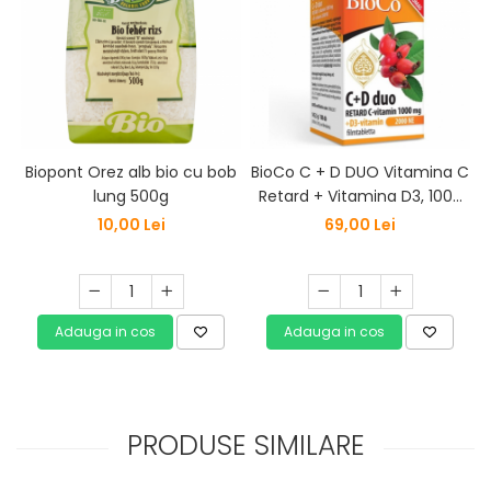
Biopont Orez alb bio cu bob
BioCo C + D DUO Vitamina C
lung 500g
Retard + Vitamina D3, 1000
mg cu 2000 UI x 100 buc
10,00 Lei
69,00 Lei
Adauga in cos
Adauga in cos
PRODUSE SIMILARE