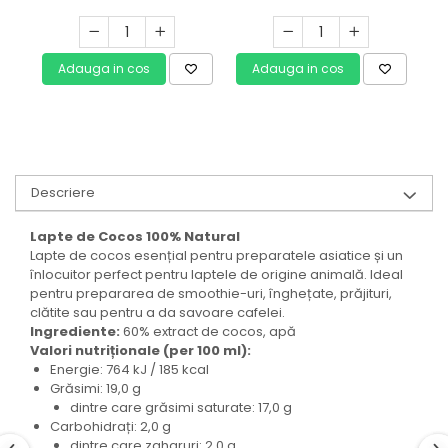
Adauga in cos
Adauga in cos
Descriere
Lapte de Cocos 100% Natural
Lapte de cocos esențial pentru preparatele asiatice și un
înlocuitor perfect pentru laptele de origine animală. Ideal
pentru prepararea de smoothie-uri, înghețate, prăjituri,
clătite sau pentru a da savoare cafelei.
Ingrediente:
60% extract de cocos, apă
Valori nutriționale (per 100 ml):
Energie: 764 kJ / 185 kcal
Grăsimi: 19,0 g
dintre care grăsimi saturate: 17,0 g
Carbohidrați: 2,0 g
dintre care zaharuri: 2,0 g