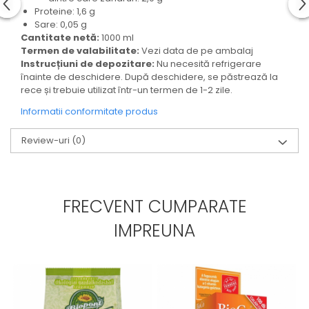
Proteine: 1,6 g
Sare: 0,05 g
Cantitate netă:
1000 ml
Termen de valabilitate:
Vezi data de pe ambalaj
Instrucțiuni de depozitare:
Nu necesită refrigerare
înainte de deschidere. După deschidere, se păstrează la
rece și trebuie utilizat într-un termen de 1-2 zile.
Informatii conformitate produs
Review-uri
(0)
FRECVENT CUMPARATE
IMPREUNA