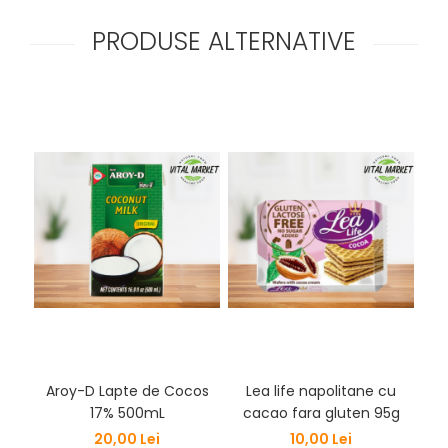
PRODUSE ALTERNATIVE
Aroy-D Lapte de Cocos
Lea life napolitane cu
Nap
17% 500mL
cacao fara gluten 95g
20,00 Lei
10,00 Lei