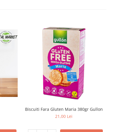
Biscuiti Fara Gluten Maria 380gr Gullon
N&Z
21,00 Lei