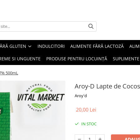
FĂRĂ GLUTEN
INDULCITORI
ALIMENTE FĂRĂ LACTOZĂ
ALIM
REME SI UNGUENTE
PRODUSE PENTRU LOCUINȚĂ
SUPLIMENTE
17% 500mL
Aroy-D Lapte de Coco
Aroy'd
20,00 Lei
IN STOC
ADAUG