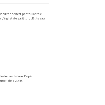
locuitor perfect pentru laptele
 înghețate, prăjituri, clătite sau
nte de deschidere. După
ermen de 1-2 zile.