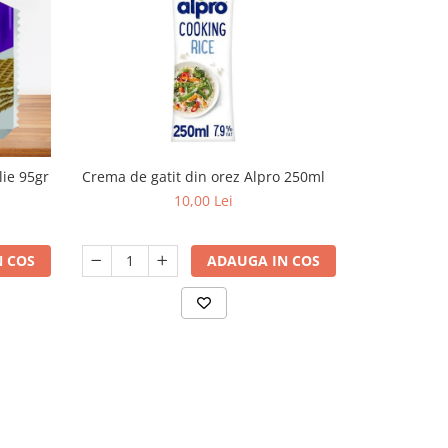
lie 95gr
Crema de gatit din orez Alpro 250ml
Lea life napo
10,00 Lei
 COS
ADAUGA IN COS