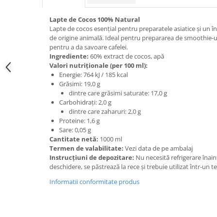
Lapte de Cocos 100% Natural
Lapte de cocos esențial pentru preparatele asiatice și un în
de origine animală. Ideal pentru prepararea de smoothie-uri,
pentru a da savoare cafelei.
Ingrediente:
60% extract de cocos, apă
Valori nutriționale (per 100 ml):
Energie: 764 kJ / 185 kcal
Grăsimi: 19,0 g
dintre care grăsimi saturate: 17,0 g
Carbohidrați: 2,0 g
dintre care zaharuri: 2,0 g
Proteine: 1,6 g
Sare: 0,05 g
Cantitate netă:
1000 ml
Termen de valabilitate:
Vezi data de pe ambalaj
Instrucțiuni de depozitare:
Nu necesită refrigerare înai
deschidere, se păstrează la rece și trebuie utilizat într-un t
Informatii conformitate produs