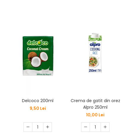
Crema de gatit din orez
A
Delcoco 200ml
Alpro 250ml
9,50 Lei
10,00 Lei