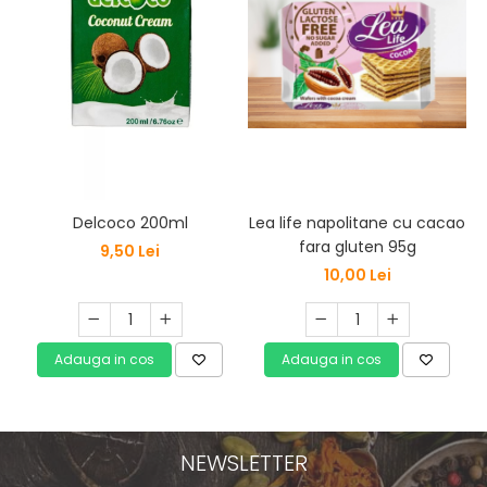
Lea life napolitane cu cacao
Delcoco 200ml
fara gluten 95g
9,50 Lei
10,00 Lei
Adauga in cos
Adauga in cos
NEWSLETTER