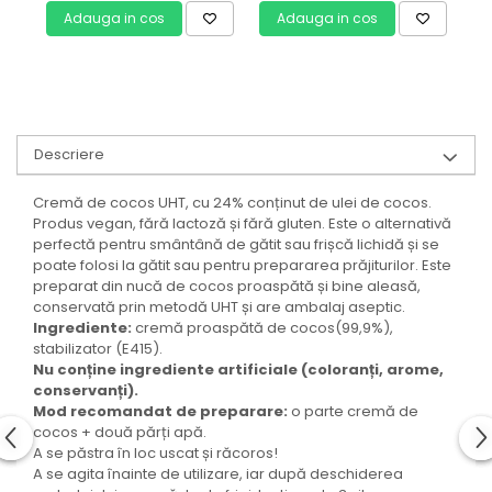
Adauga in cos
Adauga in cos
Descriere
Cremă de cocos UHT, cu 24% conținut de ulei de cocos.
Produs vegan, fără lactoză și fără gluten. Este o alternativă
perfectă pentru smântână de gătit sau frișcă lichidă și se
poate folosi la gătit sau pentru prepararea prăjiturilor. Este
preparat din nucă de cocos proaspătă și bine aleasă,
conservată prin metodă UHT și are ambalaj aseptic.
Ingrediente:
cremă proaspătă de cocos(99,9%),
stabilizator (E415).
Nu conține ingrediente artificiale (coloranți, arome,
conservanți).
Mod recomandat de preparare:
o parte cremă de
cocos + două părți apă.
A se păstra în loc uscat și răcoros!
A se agita înainte de utilizare, iar după deschiderea