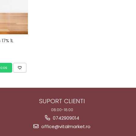
 17% 1L
 cos
SUPORT CLIENTI
08:00-18:00
0742909014
office@vitalmarket.ro