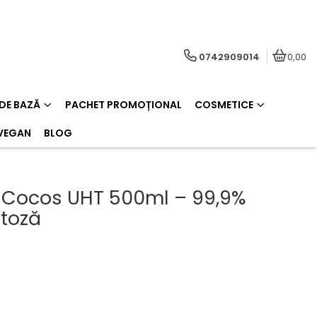
0742909014
0,00
 DE BAZĂ
PACHET PROMOȚIONAL
COSMETICE
VEGAN
BLOG
 Cocos UHT 500ml – 99,9%
ctoză