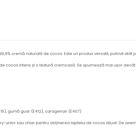
9,9% cremă naturală de cocos. Este un produs versatil, potrivit atât p
 de cocos intens și o textură cremoasă. Se spumează mai ușor decât 
415), gumă guar (E412), caragenan (E407)
urry-urilor sau chiar pentru obținerea laptelui de cocos diluat. De a