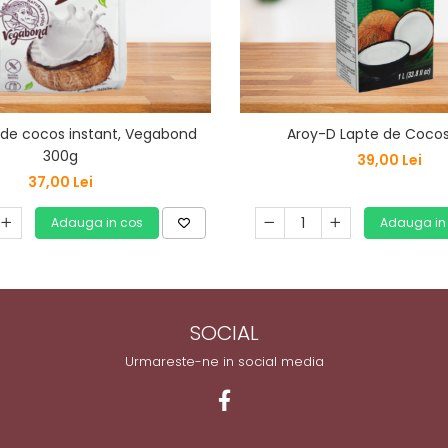
 de cocos instant, Vegabond
Aroy-D Lapte de Cocos
300g
39,00 Lei
37,00 Lei
Adauga in cos
Adauga in
SOCIAL
Urmareste-ne in social media