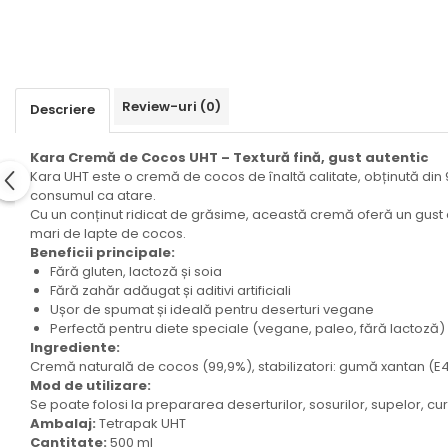
Review-uri
(0)
Descriere
Kara Cremă de Cocos UHT – Textură fină, gust autentic
Kara UHT este o cremă de cocos de înaltă calitate, obținută din 9
consumul ca atare.
Cu un conținut ridicat de grăsime, această cremă oferă un gust
mari de lapte de cocos.
Beneficii principale:
Fără gluten, lactoză și soia
Fără zahăr adăugat și aditivi artificiali
Ușor de spumat și ideală pentru deserturi vegane
Perfectă pentru diete speciale (vegane, paleo, fără lactoză)
Ingrediente:
Cremă naturală de cocos (99,9%), stabilizatori: gumă xantan (E
Mod de utilizare:
Se poate folosi la prepararea deserturilor, sosurilor, supelor, c
Ambalaj:
Tetrapak UHT
Cantitate:
500 ml