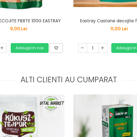
Eastray Castane decojite f
COJITE FIERTE 100G EASTRAY
11,00 Lei
9,00 Lei
Adauga in
Adauga in cos
ALTI CLIENTI AU CUMPARAT