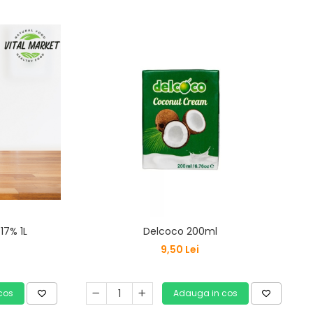
17% 1L
Delcoco 200ml
9,50 Lei
cos
Adauga in cos