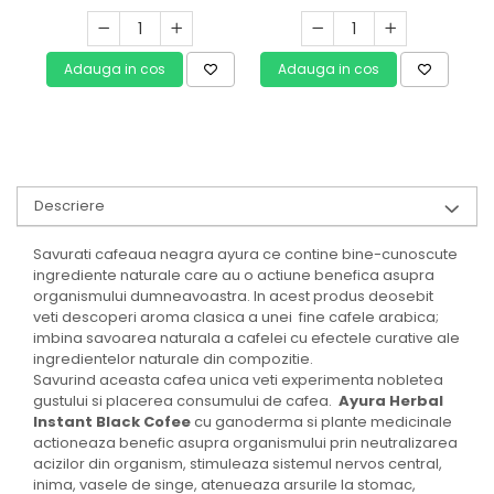
Adauga in cos
Adauga in cos
Descriere
Savurati cafeaua neagra ayura ce contine bine-cunoscute
ingrediente naturale care au o actiune benefica asupra
organismului dumneavoastra. In acest produs deosebit
veti descoperi aroma clasica a unei fine cafele arabica;
imbina savoarea naturala a cafelei cu efectele curative ale
ingredientelor naturale din compozitie.
Savurind aceasta cafea unica veti experimenta nobletea
gustului si placerea consumului de cafea.
Ayura Herbal
Instant Black Cofee
cu ganoderma si plante medicinale
actioneaza benefic asupra organismului prin neutralizarea
acizilor din organism, stimuleaza sistemul nervos central,
inima, vasele de singe, atenueaza arsurile la stomac,