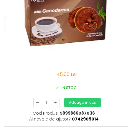
Vitamine Bioco
Vitamine Gal
45,00 Lei
IN STOC
Adauga in cos
Cod Produs:
5999886087036
Ai nevoie de ajutor?
0742909014