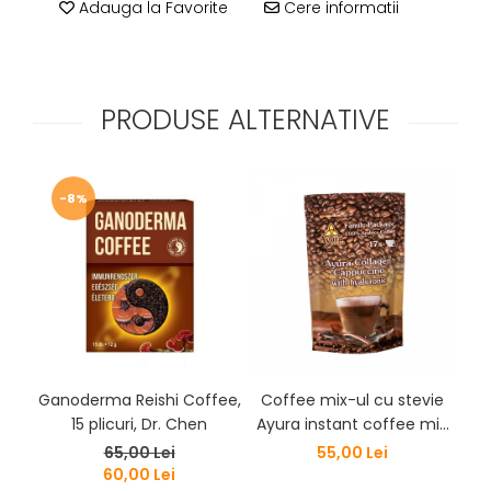
Adauga la Favorite
Cere informatii
PRODUSE ALTERNATIVE
-8%
Ganoderma Reishi Coffee,
Coffee mix-ul cu stevie
Co
15 plicuri, Dr. Chen
Ayura instant coffee mix
Ay
cu Colagen și acid
w
65,00 Lei
55,00 Lei
hialuronic
60,00 Lei