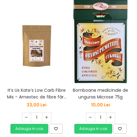
It’s Us Kate’s Low Carb Fibre
Bomboane medicinale de
Mix – Amestec de fibre fără
unguras Microse 75g
gluten (300 g)
33,00 Lei
10,00 Lei
Adauga in cos
Adauga in cos