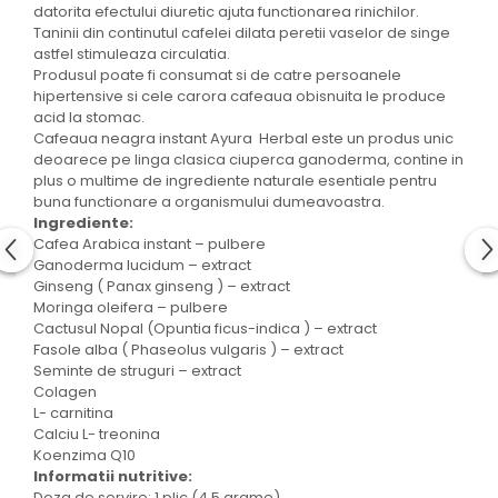
datorita efectului diuretic ajuta functionarea rinichilor.
Taninii din continutul cafelei dilata peretii vaselor de singe
astfel stimuleaza circulatia.
Produsul poate fi consumat si de catre persoanele
hipertensive si cele carora cafeaua obisnuita le produce
acid la stomac.
Cafeaua neagra instant Ayura Herbal este un produs unic
deoarece pe linga clasica ciuperca ganoderma, contine in
plus o multime de ingrediente naturale esentiale pentru
buna functionare a organismului dumeavoastra.
Ingrediente:
Cafea Arabica instant – pulbere
Ganoderma lucidum – extract
Ginseng ( Panax ginseng ) – extract
Moringa oleifera – pulbere
Cactusul Nopal (Opuntia ficus-indica ) – extract
Fasole alba ( Phaseolus vulgaris ) – extract
Seminte de struguri – extract
Colagen
L- carnitina
Calciu L- treonina
Koenzima Q10
Informatii nutritive:
Doza de servire: 1 plic (4,5 grame)