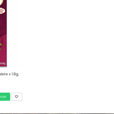
lete x 1.8g,
 cos