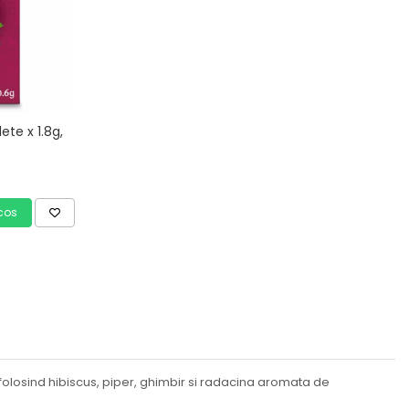
ete x 1.8g,
cos
 folosind hibiscus, piper, ghimbir si radacina aromata de