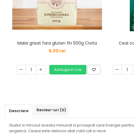
Malai grisat fara gluten fin 500g Civita
Ceai ca
6,00 Lei
Adauga in cos
Review-uri
(0)
Descriere
Gustul si mirosul acestui minunat si proaspat ceai Energie pentru
angelica. Ceaiul este delicios atat cald cat si rece.