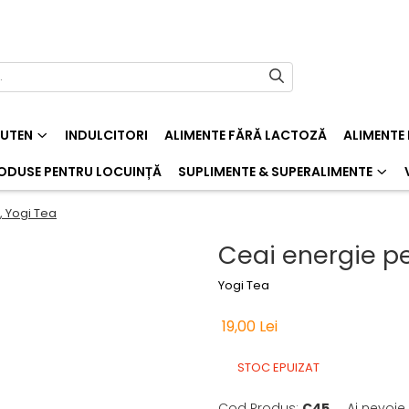
LUTEN
INDULCITORI
ALIMENTE FĂRĂ LACTOZĂ
ALIMENTE
ODUSE PENTRU LOCUINȚĂ
SUPLIMENTE & SUPERALIMENTE
, Yogi Tea
Ceai energie pen
Yogi Tea
19,00 Lei
STOC EPUIZAT
Cod Produs:
C45
Ai nevoie