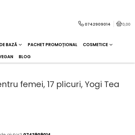
0742909014
0,00
 DE BAZĂ
PACHET PROMOȚIONAL
COSMETICE
VEGAN
BLOG
tru femei, 17 plicuri, Yogi Tea
 de ajutor?
0742909014