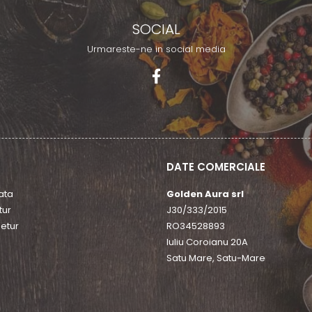
SOCIAL
Urmareste-ne in social media
DATE COMERCIALE
ata
Golden Aura srl
tur
J30/333/2015
etur
RO34528893
Iuliu Coroianu 20A
Satu Mare, Satu-Mare