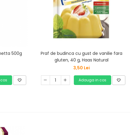
onetta 500g
Praf de budinca cu gust de vanilie fara
gluten, 40 g, Haas Natural
3,50 Lei
 cos
Adauga in cos