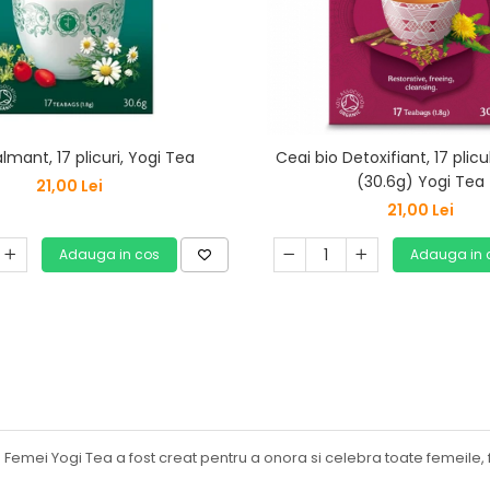
lmant, 17 plicuri, Yogi Tea
Ceai bio Detoxifiant, 17 plicul
(30.6g) Yogi Tea
21,00 Lei
21,00 Lei
Adauga in cos
Adauga in 
 Femei Yogi Tea a fost creat pentru a onora si celebra toate femeile,