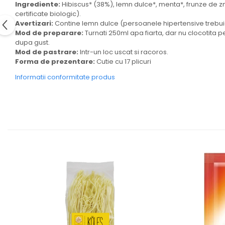
Ingrediente:
Hibiscus* (38%), lemn dulce*, menta*, frunze de zm
certificate biologic).
Avertizari:
Contine lemn dulce (persoanele hipertensive trebuie
Mod de preparare:
Turnati 250ml apa fiarta, dar nu clocotita p
dupa gust.
Mod de pastrare:
Intr-un loc uscat si racoros.
Forma de prezentare:
Cutie cu 17 plicuri
Informatii conformitate produs