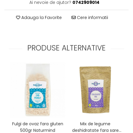
Ai nevoie de ajutor?
0742909014
Adauga la Favorite
Cere informatii
PRODUSE ALTERNATIVE
Fulgi de ovaz fara gluten
Mix de legume
Fi
500gr Naturmind
deshidratate fara sare