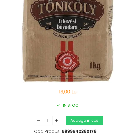
Vitamine Bioco
Vitamine Gal
13,00 Lei
IN STOC
Adauga in cos
Cod Produs:
5999542360176