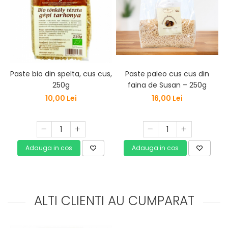
Paste paleo cus cus din
Paste bio din spelta, cus cus,
B
faina de Susan – 250g
250g
16,00 Lei
10,00 Lei
Adauga in cos
Adauga in cos
ALTI CLIENTI AU CUMPARAT