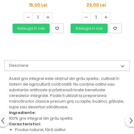
250g, Naturmind
15,00 Lei
23,00 Lei
Adauga in cos
Adauga in cos
Descriere
Acest gris integral este obținut din grâu spelta , cultivat în
sistem de agricultură controlată. Nu conține aditivi sau
substanțe artificiale și păstrează toate beneficiile
cerealelor integrale. Poate fi utilizat la prepararea
mâncărurilor clasice precum griș cu lapte, budinci, găluște,
supe sau deserturi sănătoase.
Ingrediente:
100% gris integral din grâu spelta
Caracteristici:
Produs natural, fără aditivi