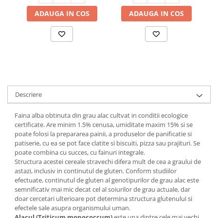
ADAUGA IN COS
ADAUGA IN COS
Descriere
Faina alba obtinuta din grau alac cultvat in conditii ecologice
certificate. Are minim 1.5% cenusa, umiditate maxim 15% si se
poate folosi la prepararea painii, a produselor de panificatie si
patiserie, cu ea se pot face clatite si biscuiti, pizza sau prajituri. Se
poate combina cu succes, cu fainuri integrale.
Structura acestei cereale stravechi difera mult de cea a graului de
astazi, inclusiv in continutul de gluten. Conform studiilor
efectuate, continutul de gluten al genotipurilor de grau alac este
semnificativ mai mic decat cel al soiurilor de grau actuale, dar
doar cercetari ulterioare pot determina structura glutenului si
efectele sale asupra organismului uman.
Alacul
(Triticum monococcum)
este una dintre cele mai vechi