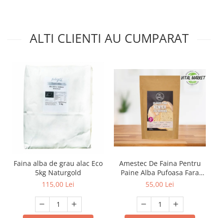
ALTI CLIENTI AU CUMPARAT
Amestec De Faina Pentru
Faina alba de grau alac Eco
Paine Alba Pufoasa Fara
5kg Naturgold
Gluten 1kg Szafi Free
55,00 Lei
115,00 Lei