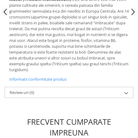
plante cultivate ale omenirii, o cereala paioasa din familia
gramineelor semnalata inca din neolitic in Europa Centrala. Are 14
cromozomi (apartine grupei diploide) si un singur bob in spiculet,
invelit strans in palee, boabele sale ramanand "imbracate" dupa
treierat. Da mai putina recolta decat graul de astazi (Triticum
aestivum), dar este mai gustos, mai bogat in nutrienti si se digera
mai usor. Alacul este bogat in proteine, fosfor, vitamina B6,
potasiu si carotenoide, suporta mai bine schimbarile de
temperatura si este foarte rezistent la boli. Denumirea de alac
este atribuita uneori si altor soiuri cu bobul imbracat, spre
exemplu graului spelta (Triticum spelta) sau graul tenchi (Triticum
turgidum).
Informatii conformitate produs
Review-uri
(0)
FRECVENT CUMPARATE
IMPREUNA