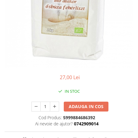
Vitamine Bioco
Vitamine Gal
27,00 Lei
IN STOC
ADAUGA IN COS
Cod Produs:
5999884686392
Ai nevoie de ajutor?
0742909014