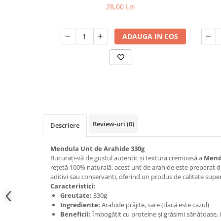
28,00 Lei
ADAUGA IN COS
Review-uri
(0)
Descriere
Mendula Unt de Arahide 330g
Bucurați-vă de gustul autentic și textura cremoasă a
Mend
rețetă 100% naturală, acest unt de arahide este preparat d
aditivi sau conservanți, oferind un produs de calitate supe
Caracteristici:
Greutate:
330g
Ingrediente:
Arahide prăjite, sare (dacă este cazul)
Beneficii:
Îmbogățit cu proteine și grăsimi sănătoase, 