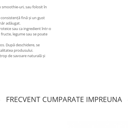
 smoothie-uri, sau folosit în
consistență fină și un gust
ahăr adăugat.
roteice sau ca ingredient într-o
u fructe, legume sau se poate
oros. După deschidere, se
alitatea produsului.
trop de savoare naturală și
FRECVENT CUMPARATE IMPREUNA