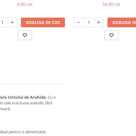
6,00 Lei
34,00 Lei
ADAUGA IN COS
ADAUGA IN
ula Untului de Arahide
. Cu o
in cele mai bune arahide, fără
rioară.
ideal pentru o alimentație