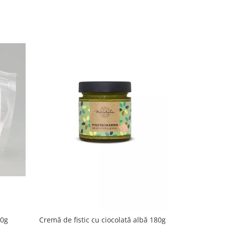
00g
MENDULA Cr
Cremă de fistic cu ciocolată albă 180g