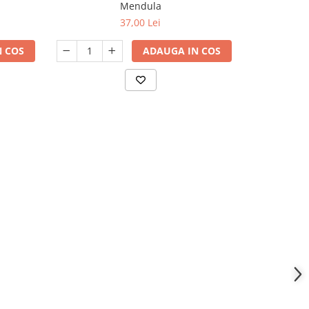
semint
Mendula
37,00 Lei
 COS
ADAUGA IN COS