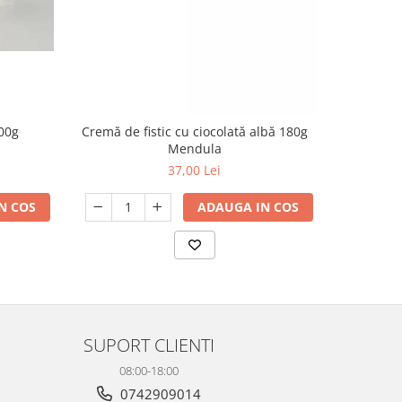
00g
MENDULA
Cremă de fistic cu ciocolată albă 180g
sem
Mendula
37,00 Lei
N COS
ADAUGA IN COS
SUPORT CLIENTI
08:00-18:00
0742909014