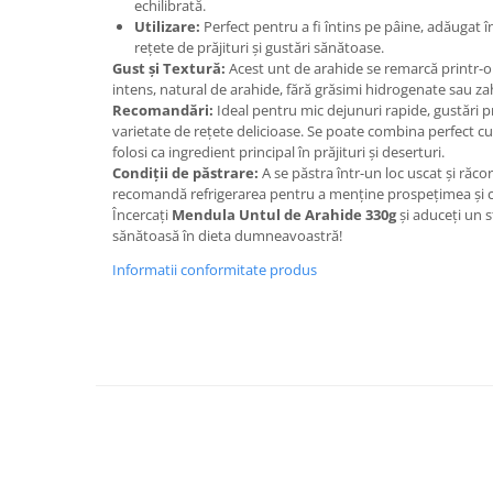
echilibrată.
Utilizare:
Perfect pentru a fi întins pe pâine, adăugat în
rețete de prăjituri și gustări sănătoase.
Gust și Textură:
Acest unt de arahide se remarcă printr-o 
intens, natural de arahide, fără grăsimi hidrogenate sau z
Recomandări:
Ideal pentru mic dejunuri rapide, gustări p
varietate de rețete delicioase. Se poate combina perfect c
folosi ca ingredient principal în prăjituri și deserturi.
Condiții de păstrare:
A se păstra într-un loc uscat și răc
recomandă refrigerarea pentru a menține prospețimea și c
Încercați
Mendula Untul de Arahide 330g
și aduceți un s
sănătoasă în dieta dumneavoastră!
Informatii conformitate produs