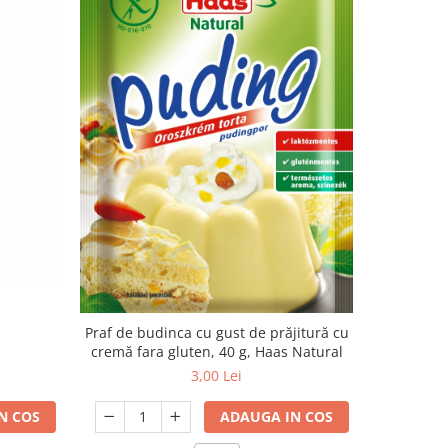
Praf de budinca cu gust de prăjitură cu
Gris de o
cremă fara gluten, 40 g, Haas Natural
3,00 Lei
N COS
ADAUGA IN COS