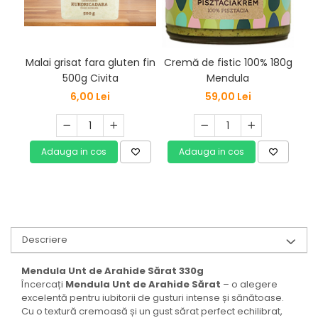
Malai grisat fara gluten fin
Me
Cremă de fistic 100% 180g
500g Civita
Mendula
6,00 Lei
59,00 Lei
Adauga in cos
Adauga in cos
Descriere
Mendula Unt de Arahide Sărat 330g
Încercați
Mendula Unt de Arahide Sărat
– o alegere
excelentă pentru iubitorii de gusturi intense și sănătoase.
Cu o textură cremoasă și un gust sărat perfect echilibrat,