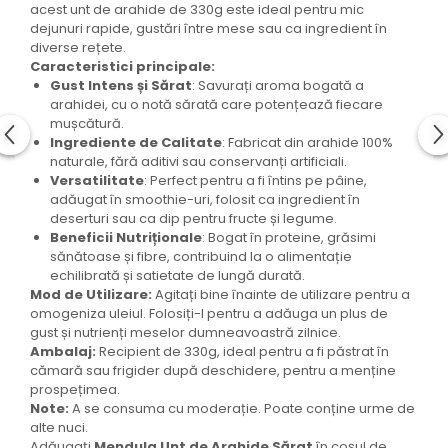
acest unt de arahide de 330g este ideal pentru mic
dejunuri rapide, gustări între mese sau ca ingredient în
diverse rețete.
Caracteristici principale:
Gust Intens și Sărat
: Savurați aroma bogată a
arahidei, cu o notă sărată care potențează fiecare
mușcătură.
Ingrediente de Calitate
: Fabricat din arahide 100%
naturale, fără aditivi sau conservanți artificiali.
Versatilitate
: Perfect pentru a fi întins pe pâine,
adăugat în smoothie-uri, folosit ca ingredient în
deserturi sau ca dip pentru fructe și legume.
Beneficii Nutriționale
: Bogat în proteine, grăsimi
sănătoase și fibre, contribuind la o alimentație
echilibrată și satietate de lungă durată.
Mod de Utilizare:
Agitați bine înainte de utilizare pentru a
omogeniza uleiul. Folosiți-l pentru a adăuga un plus de
gust și nutrienți meselor dumneavoastră zilnice.
Ambalaj:
Recipient de 330g, ideal pentru a fi păstrat în
cămară sau frigider după deschidere, pentru a menține
prospețimea.
Note:
A se consuma cu moderație. Poate conține urme de
alte nuci.
Adăugați
Mendula Unt de Arahide Sărat
în coșul de