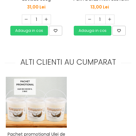
180G
31,00 Lei
13,00 Lei
Adauga in cos
Adauga in cos
ALTI CLIENTI AU CUMPARAT
Pachet promotional Ulei de