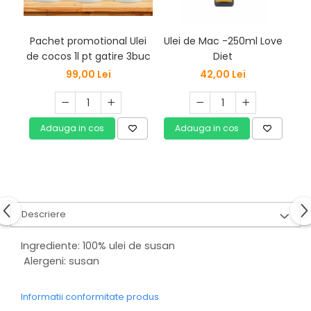
Pachet promotional Ulei
Ulei de Mac -250ml Love
U
de cocos 1l pt gatire 3buc
Diet
re
99,00 Lei
42,00 Lei
Adauga in cos
Adauga in cos
Descriere
Ingrediente: 100% ulei de susan
Alergeni: susan
Informatii conformitate produs