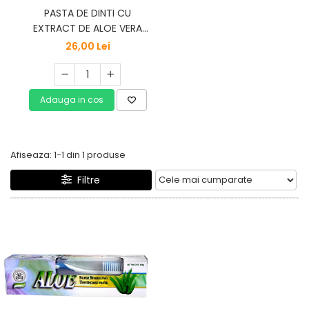
PASTA DE DINTI CU
EXTRACT DE ALOE VERA
120g DR CHEN
26,00 Lei
Adauga in cos
Afiseaza:
1-
1
din
1
produse
Filtre