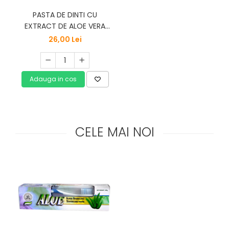
Vitamine Bioco
PASTA DE DINTI CU
Vitamine Gal
EXTRACT DE ALOE VERA
120g DR CHEN
26,00 Lei
Adauga in cos
CELE MAI NOI