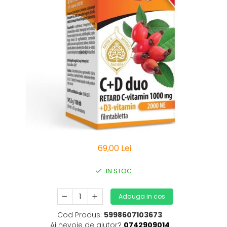
Vitamine Bioco
Vitamine Gal
69,00 Lei
IN STOC
Adauga in cos
Cod Produs:
5998607103673
Ai nevoie de ajutor?
0742909014