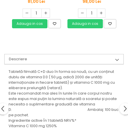
Vitamina D3 3000 UI, 100
vitamine, minerale și
81,00 Lei
98,00 Lei
buc., pachet familial
magneziu marin., 100. buc
Adauga in cos
Adauga in cos
Descriere
Tabletă filmată C+D duo în forma sa nouă, cu un conținut
dublu de vitamina D3 ( 50 µg, adică 2000 de unități
internaționale in fiecare tabletă) și vitamina C 1000 mg cu
eliberare prelungită (retard).
Este recomandat mai ales în lunile în care corpul nostru
este expus mai puțin la lumina naturală a soarelui și poate
necesita o suplimentare graduală de vitamina
D. Ambalaj: 100 buc
pe pachet.
Ingrediente active În 1 tabletă NRV%*
Vitamina C 1000 mg 1250%