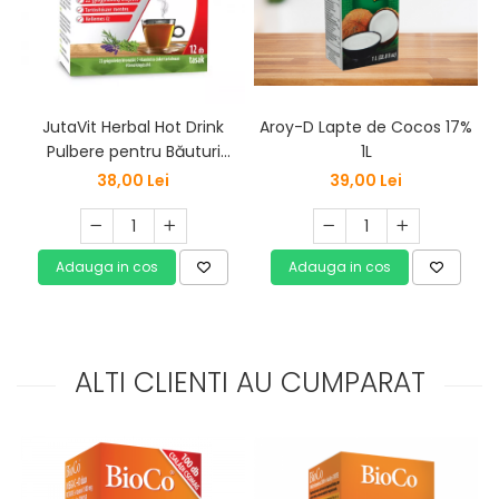
Aroy-D Lapte de Cocos 17%
JutaVit Herbal Hot Drink
1L
Pulbere pentru Băuturi
Fierbinți 12 buc. pliculețe /
39,00 Lei
38,00 Lei
cutii
Adauga in cos
Adauga in cos
ALTI CLIENTI AU CUMPARAT