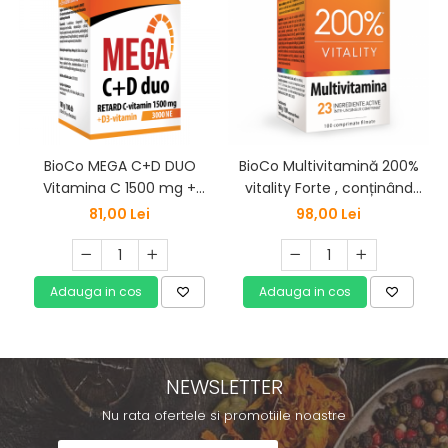
BioCo MEGA C+D DUO
BioCo Multivitamină 200%
Vitamina C 1500 mg +
vitality Forte , conținând
Vitamina D3 3000 UI, 100
vitamine, minerale și
81,00 Lei
98,00 Lei
buc., pachet familial
magneziu marin., 100. buc
Adauga in cos
Adauga in cos
NEWSLETTER
Nu rata ofertele si promotiile noastre