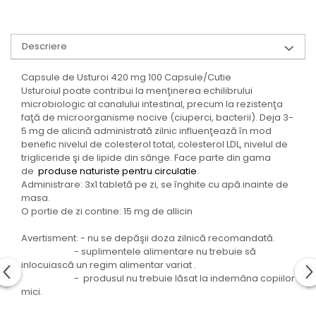
Descriere
Capsule de Usturoi 420 mg 100 Capsule/Cutie
Usturoiul poate contribui la menţinerea echilibrului
microbiologic al canalului intestinal, precum la rezistenţa
faţă de microorganisme nocive (ciuperci, bacterii). Deja 3-
5 mg de alicină administrată zilnic influenţează în mod
benefic nivelul de colesterol total, colesterol LDL, nivelul de
trigliceride şi de lipide din sânge. Face parte din gama
de
produse naturiste pentru circulatie
.
Administrare: 3x1 tabletă pe zi, se înghite cu apă.inainte de
masa.
O portie de zi contine: 15 mg de allicin
Avertisment: - nu se depăşii doza zilnică recomandată.
- suplimentele alimentare nu trebuie să
inlocuiască un regim alimentar variat .
- produsul nu trebuie lăsat la indemâna copiilor
mici.