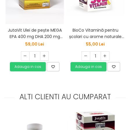
JutaVit Ulei de pește MEGA
BioCo Vitamină pentru
EPA 400 mg DHA 200 mg
școlari cu arome naturale
Omega-3 100cps
Vitamină pentru școlari cu
59,00 Lei
55,00 Lei
arome naturale, 90 buc.
Adauga in cos
Adauga in cos
ALTI CLIENTI AU CUMPARAT