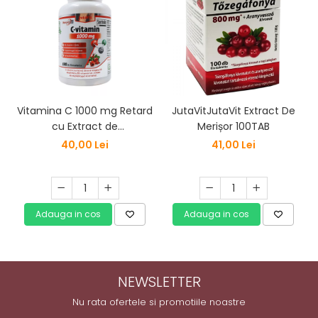
Vitamina C 1000 mg Retard
JutaVitJutaVit Extract De
cu Extract de
Merișor 100TAB
Macese+D3+ZINC 100
40,00 Lei
41,00 Lei
tablete
Adauga in cos
Adauga in cos
NEWSLETTER
Nu rata ofertele si promotiile noastre