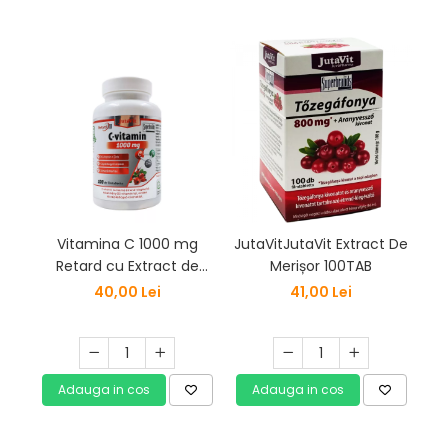
-
Vitamina C 1000 mg
JutaVitJutaVit Extract De
Bit
Retard cu Extract de
Merișor 100TAB
Macese+D3+ZINC 100
40,00 Lei
41,00 Lei
tablete
Adauga in cos
Adauga in cos