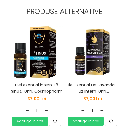
PRODUSE ALTERNATIVE
Ulei esential intern +8
Ulei Esential De Lavanda –
Ule
Sinus, 10ml, Cosmopharm
Uz Intern 10ml
Cosmopharm
A
37,00 Lei
37,00 Lei
Adauga in cos
Adauga in cos