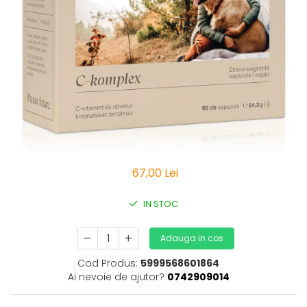
Vitamine Bioco
Vitamine Gal
67,00 Lei
IN STOC
Adauga in cos
Cod Produs:
5999568601864
Ai nevoie de ajutor?
0742909014