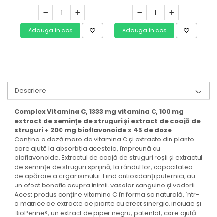
Energiei
Adauga in cos
Adauga in cos
Descriere
Complex Vitamina C, 1333 mg vitamina C, 100 mg
extract de semințe de struguri și extract de coajă de
struguri + 200 mg bioflavonoide x 45 de doze
Conține o doză mare de vitamina C și extracte din plante
care ajută la absorbția acesteia, împreună cu
bioflavonoide. Extractul de coajă de struguri roșii și extractul
de semințe de struguri sprijină, la rândul lor, capacitatea
de apărare a organismului. Fiind antioxidanți puternici, au
un efect benefic asupra inimii, vaselor sanguine și vederii.
Acest produs conține vitamina C în forma sa naturală, într-
o matrice de extracte de plante cu efect sinergic. Include și
BioPerine®, un extract de piper negru, patentat, care ajută