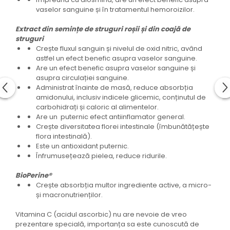
vaselor sanguine și în tratamentul hemoroizilor.
Extract din semințe de struguri roșii și din coajă de
struguri
Crește fluxul sanguin și nivelul de oxid nitric, având
astfel un efect benefic asupra vaselor sanguine.
Are un efect benefic asupra vaselor sanguine și
asupra circulației sanguine.
Administrat înainte de masă, reduce absorbția
amidonului, inclusiv indicele glicemic, conținutul de
carbohidrați și caloric al alimentelor.
Are un puternic efect antiinflamator general.
Crește diversitatea florei intestinale (îmbunătățește
flora intestinală).
Este un antioxidant puternic.
Înfrumusețează pielea, reduce ridurile.
BioPerine®
Crește absorbția multor ingrediente active, a micro-
și macronutrienților.
Vitamina C (acidul ascorbic) nu are nevoie de vreo
prezentare specială, importanța sa este cunoscută de