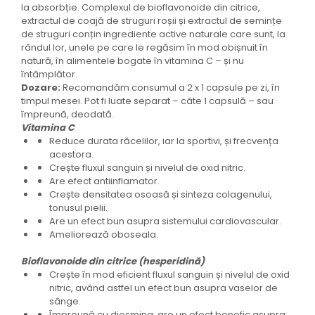
la absorbție. Complexul de bioflavonoide din citrice,
extractul de coajă de struguri roșii și extractul de semințe
de struguri conțin ingrediente active naturale care sunt, la
rândul lor, unele pe care le regăsim în mod obișnuit în
natură, în alimentele bogate în vitamina C – și nu
întâmplător.
Dozare:
Recomandăm consumul a 2 x 1 capsule pe zi, în
timpul mesei. Pot fi luate separat – câte 1 capsulă – sau
împreună, deodată.
Vitamina C
Reduce durata răcelilor, iar la sportivi, și frecvența
acestora.
Crește fluxul sanguin și nivelul de oxid nitric.
Are efect antiinflamator.
Crește densitatea osoasă și sinteza colagenului,
tonusul pielii.
Are un efect bun asupra sistemului cardiovascular.
Ameliorează oboseala.
Bioflavonoide din citrice (hesperidină)
Crește în mod eficient fluxul sanguin și nivelul de oxid
nitric, având astfel un efect bun asupra vaselor de
sânge.
Împreună cu diosmina, are un efect benefic asupra