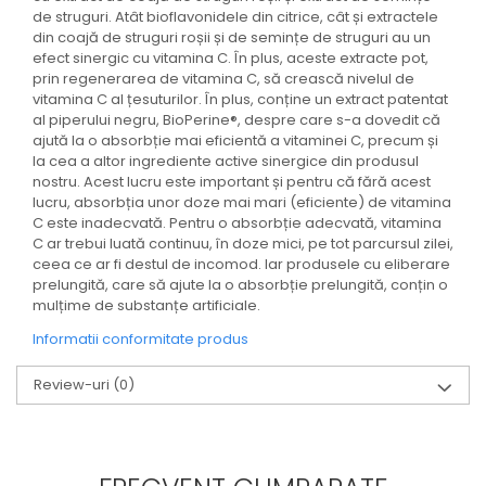
de struguri. Atât bioflavonidele din citrice, cât și extractele
din coajă de struguri roșii și de semințe de struguri au un
efect sinergic cu vitamina C. În plus, aceste extracte pot,
prin regenerarea de vitamina C, să crească nivelul de
vitamina C al țesuturilor. În plus, conține un extract patentat
al piperului negru, BioPerine®, despre care s-a dovedit că
ajută la o absorbție mai eficientă a vitaminei C, precum și
la cea a altor ingrediente active sinergice din produsul
nostru. Acest lucru este important și pentru că fără acest
lucru, absorbția unor doze mai mari (eficiente) de vitamina
C este inadecvată. Pentru o absorbție adecvată, vitamina
C ar trebui luată continuu, în doze mici, pe tot parcursul zilei,
ceea ce ar fi destul de incomod. Iar produsele cu eliberare
prelungită, care să ajute la o absorbție prelungită, conțin o
mulțime de substanțe artificiale.
Informatii conformitate produs
Review-uri
(0)