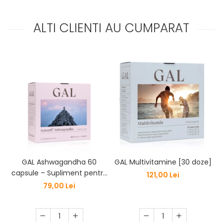
ALTI CLIENTI AU CUMPARAT
GAL Ashwagandha 60
GAL Multivitamine [30 doze]
G
capsule – Supliment pentru
121,00 Lei
Reducerea Stresului și
79,00 Lei
Creșterea Energiei