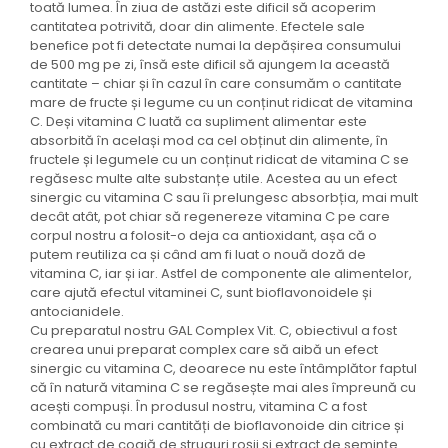
toată lumea. În ziua de astăzi este dificil să acoperim
cantitatea potrivită, doar din alimente. Efectele sale
benefice pot fi detectate numai la depășirea consumului
de 500 mg pe zi, însă este dificil să ajungem la această
cantitate – chiar și în cazul în care consumăm o cantitate
mare de fructe și legume cu un conținut ridicat de vitamina
C. Deși vitamina C luată ca supliment alimentar este
absorbită în același mod ca cel obținut din alimente, în
fructele și legumele cu un conținut ridicat de vitamina C se
regăsesc multe alte substanțe utile. Acestea au un efect
sinergic cu vitamina C sau îi prelungesc absorbția, mai mult
decât atât, pot chiar să regenereze vitamina C pe care
corpul nostru a folosit-o deja ca antioxidant, așa că o
putem reutiliza ca și când am fi luat o nouă doză de
vitamina C, iar și iar. Astfel de componente ale alimentelor,
care ajută efectul vitaminei C, sunt bioflavonoidele și
antocianidele.
Cu preparatul nostru GAL Complex Vit. C, obiectivul a fost
crearea unui preparat complex care să aibă un efect
sinergic cu vitamina C, deoarece nu este întâmplător faptul
că în natură vitamina C se regăsește mai ales împreună cu
acești compuși. În produsul nostru, vitamina C a fost
combinată cu mari cantități de bioflavonoide din citrice și
cu extract de coajă de struguri roșii și extract de semințe