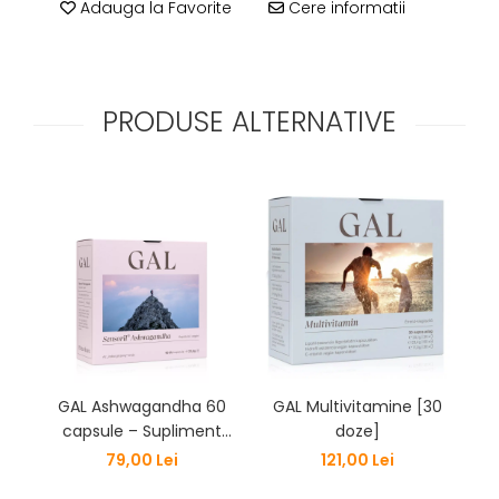
Adauga la Favorite
Cere informatii
PRODUSE ALTERNATIVE
GAL Ashwagandha 60
GAL Multivitamine [30
capsule – Supliment
doze]
m
pentru Reducerea
79,00 Lei
121,00 Lei
Stresului și Creșterea