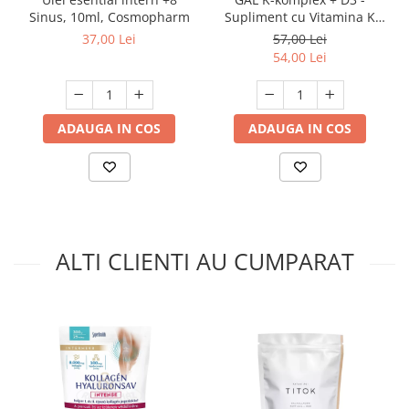
Sinus, 10ml, Cosmopharm
Supliment cu Vitamina K
(500 mcg) și D3 (4000 UI) -
37,00 Lei
57,00 Lei
60 doze
54,00 Lei
ADAUGA IN COS
ADAUGA IN COS
ALTI CLIENTI AU CUMPARAT