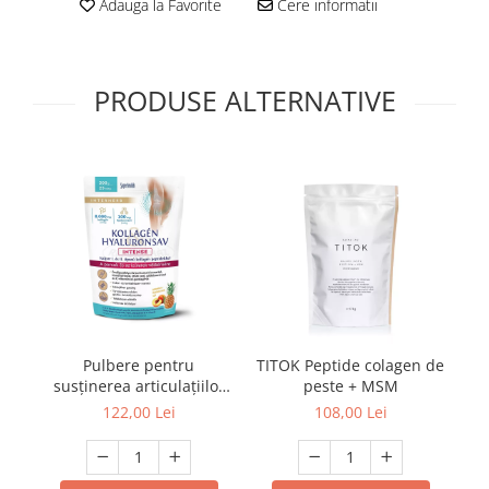
Adauga la Favorite
Cere informatii
PRODUSE ALTERNATIVE
Pulbere pentru
TITOK Peptide colagen de
In
susținerea articulațiilor
peste + MSM
c
cu colagen si hyaluron
c
122,00 Lei
108,00 Lei
intense Interherb