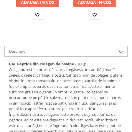
ADAUGA IN COS
ADAUGA IN COS
Descriere
GAL Peptide din colagen de bovine - 300g
Colagenul este o proteină care se regăsește în cantități mari în
pielea, oasele și cartilajul nostru. Cantități mari de colagen putem
obține în urma consumului de piele, oase și cartilaj de la animale
(de exemplu, supă de oase, răcituri etc.), însă aceste alimente
sunt mai greu de digerat. În timpul digestiei, colagenul se
descompune pe părțile sale mai mici, în peptide, iar apoi o parte,
în aminoacizi, astfel încât să pătrundă în fluxul sanguin și să își
poată face apoi efectul asupra pielii și articulațiilor.
În produsul nostru, colagenul este prezent deja sub formă de
peptide, adică este pre-digerat și hidrolizat. Astfel, absorbția sa
este deja bună și nu este îngreunată nici digestia. Aceste peptide
de colagen (colagen bovin hidrolizat) care nu prea mai au nevoie