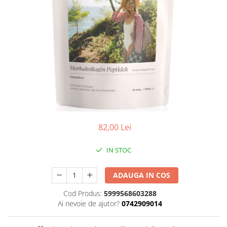
Vitamine Bioco
Vitamine Gal
82,00 Lei
IN STOC
ADAUGA IN COS
Cod Produs:
5999568603288
Ai nevoie de ajutor?
0742909014