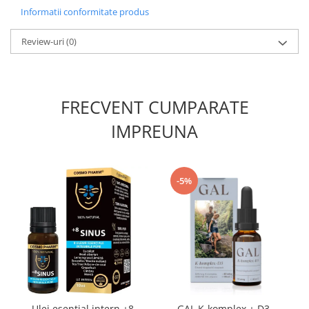
Informatii conformitate produs
Review-uri
(0)
FRECVENT CUMPARATE
IMPREUNA
-5%
Ulei esential intern +8
GAL K-komplex + D3 -