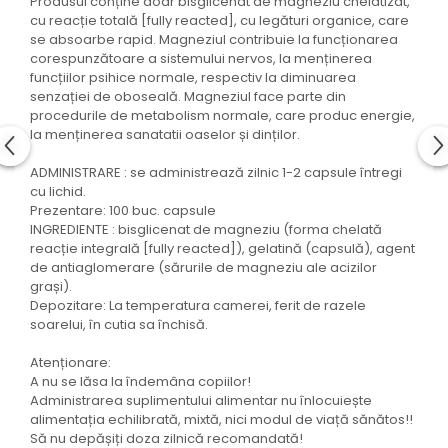
Produsul conține doar bisglicenat de magneziu chelatizat,
cu reacție totală [fully reacted], cu legături organice, care
se absoarbe rapid. Magneziul contribuie la funcționarea
corespunzătoare a sistemului nervos, la menținerea
funcțiilor psihice normale, respectiv la diminuarea
senzației de oboseală. Magneziul face parte din
procedurile de metabolism normale, care produc energie,
la menținerea sanatatii oaselor și dinților.
ADMINISTRARE : se administrează zilnic 1-2 capsule întregi
cu lichid.
Prezentare: 100 buc. capsule
INGREDIENTE : bisglicenat de magneziu (forma chelată
reacție integrală [fully reacted]), gelatină (capsulă), agent
de antiaglomerare (sărurile de magneziu ale acizilor
grași).
Depozitare: La temperatura camerei, ferit de razele
soarelui, în cutia sa închisă.
Atenționare:
A nu se lăsa la îndemâna copiilor!
Administrarea suplimentului alimentar nu înlocuiește
alimentația echilibrată, mixtă, nici modul de viață sănătos!!
Să nu depășiți doza zilnică recomandată!