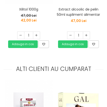
Extract alcoolic de pelin
G
Xilitol 1000g
50ml supliment alimentar
47,00 Lei
42,00 Lei
47,00 Lei
Adauga in cos
Adauga in cos
ALTI CLIENTI AU CUMPARAT