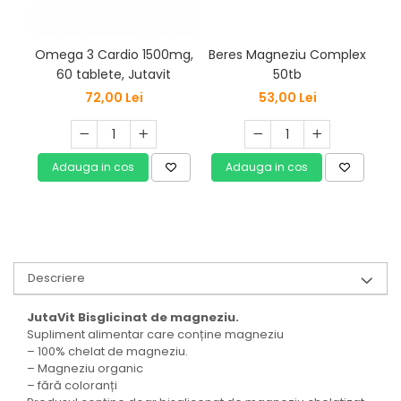
Beres Magneziu Complex
B
Omega 3 Cardio 1500mg,
50tb
V
60 tablete, Jutavit
Vi
53,00 Lei
72,00 Lei
Adauga in cos
Adauga in cos
Descriere
JutaVit Bisglicinat de magneziu.
Supliment alimentar care conține magneziu
– 100% chelat de magneziu.
– Magneziu organic
– fără coloranți