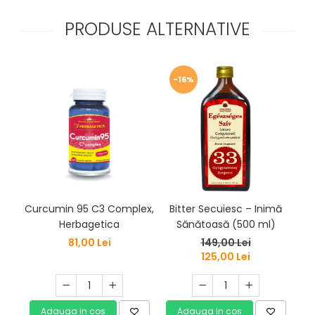
PRODUSE ALTERNATIVE
-16%
Curcumin 95 C3 Complex,
Bitter Secuiesc – Inimă
Cap
Herbagetica
Sănătoasă (500 ml)
Su
d
81,00 Lei
149,00 Lei
125,00 Lei
Adauga in cos
Adauga in cos