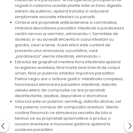
regasit in radacina acestei plante este un tonic digestiv
extrem de puternic, ajutand tranzitul si reducand
simptomele asociate infestarii cu paraziti.
Cimbrul are proprietati antibacteriene si carminative,
inhiband dezvoltarea parazitilor intestinali si paralizeaza
centrii nervosi ai viermilor, eliminandu-i. Semintele de
dovleac si-au dovedit eficienta in cazul infestarii cu
giardia, oxiuri si tenie. Acest efect este conferit de
prezenta unui aminoacid, cucurbitina, care
„paralizeaza” viermii intestinali, eliminandu-i.
Extractul de grapefruit mentine flora intestinala ajutand
la reglarea acesteia, fiind foarte bine tolerat de corpul
uman, fiind un puternic inhibitor impotriva parazitilor.
Pelinul negru are o actiune gastro-intestinala complexa,
favorizeaza eliminarea parazitilor intestinali, datorita
uleiului eteric din compozitie ce are proprietati
dezinfectante, laxative, depurative si stomahice.
Usturoiul este un puternic vermifug, datorita alicinei, cel
mai puternic compus din compozitia acestuia. Menta
contine flavonoizi ce stimuleaza secretia de bila si
taninuri ce au proprietati spasmolitice si produc o
usoara anestezie a mucoasei gastrice ajutand la
uciderea parazitilor.