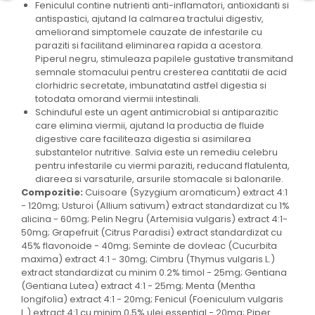
Feniculul contine nutrienti anti-inflamatori, antioxidanti si
antispastici, ajutand la calmarea tractului digestiv,
ameliorand simptomele cauzate de infestarile cu
paraziti si facilitand eliminarea rapida a acestora.
Piperul negru, stimuleaza papilele gustative transmitand
semnale stomacului pentru cresterea cantitatii de acid
clorhidric secretate, imbunatatind astfel digestia si
totodata omorand viermii intestinali.
Schinduful este un agent antimicrobial si antiparazitic
care elimina viermii, ajutand la productia de fluide
digestive care faciliteaza digestia si asimilarea
substantelor nutritive. Salvia este un remediu celebru
pentru infestarile cu viermi paraziti, reducand flatulenta,
diareea si varsaturile, arsurile stomacale si balonarile.
Compozitie:
Cuisoare (Syzygium aromaticum) extract 4:1
- 120mg; Usturoi (Allium sativum) extract standardizat cu 1%
alicina - 60mg; Pelin Negru (Artemisia vulgaris) extract 4:1-
50mg; Grapefruit (Citrus Paradisi) extract standardizat cu
45% flavonoide - 40mg; Seminte de dovleac (Cucurbita
maxima) extract 4:1 - 30mg; Cimbru (Thymus vulgaris L.)
extract standardizat cu minim 0.2% timol - 25mg; Gentiana
(Gentiana Lutea) extract 4:1 - 25mg; Menta (Mentha
longifolia) extract 4:1 - 20mg; Fenicul (Foeniculum vulgaris
L.) extract 4:1 cu minim 0,5% ulei essential - 20mg; Piper