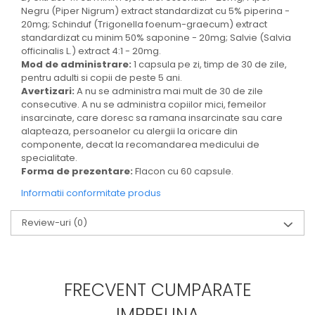
Negru (Piper Nigrum) extract standardizat cu 5% piperina -
20mg; Schinduf (Trigonella foenum-graecum) extract
standardizat cu minim 50% saponine - 20mg; Salvie (Salvia
officinalis L.) extract 4:1 - 20mg.
Mod de administrare:
1 capsula pe zi, timp de 30 de zile,
pentru adulti si copii de peste 5 ani.
Avertizari:
A nu se administra mai mult de 30 de zile
consecutive. A nu se administra copiilor mici, femeilor
insarcinate, care doresc sa ramana insarcinate sau care
alapteaza, persoanelor cu alergii la oricare din
componente, decat la recomandarea medicului de
specialitate.
Forma de prezentare:
Flacon cu 60 capsule.
Informatii conformitate produs
Review-uri
(0)
FRECVENT CUMPARATE
IMPREUNA