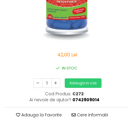
Vitamine Bioco
Vitamine Gal
42,00 Lei
IN STOC
Adauga in cos
Cod Produs:
C272
Ai nevoie de ajutor?
0742909014
Adauga la Favorite
Cere informatii