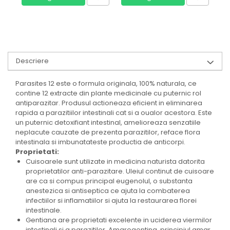
Descriere
Parasites 12 este o formula originala, 100% naturala, ce
contine 12 extracte din plante medicinale cu puternic rol
antiparazitar. Produsul actioneaza eficient in eliminarea
rapida a parazitiilor intestinali cat si a oualor acestora. Este
un puternic detoxifiant intestinal, amelioreaza senzatiile
neplacute cauzate de prezenta parazitilor, reface flora
intestinala si imbunatateste productia de anticorpi.
Proprietati:
Cuisoarele sunt utilizate in medicina naturista datorita
proprietatilor anti-parazitare. Uleiul continut de cuisoare
are ca si compus principal eugenolul, o substanta
anestezica si antiseptica ce ajuta la combaterea
infectiilor si inflamatiilor si ajuta la restaurarea florei
intestinale.
Gentiana are proprietati excelente in uciderea viermilor
intestinali si a parazitilor. Amarogentina, principiul amar