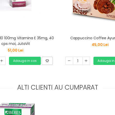
0 100mg Vitamina E 35mg, 40
Cappuccino Coffee Ayur
cps moi, JutaVit
45,00 Lei
51,00 Lei
Adauga in cos
Adauga in
ALTI CLIENTI AU CUMPARAT