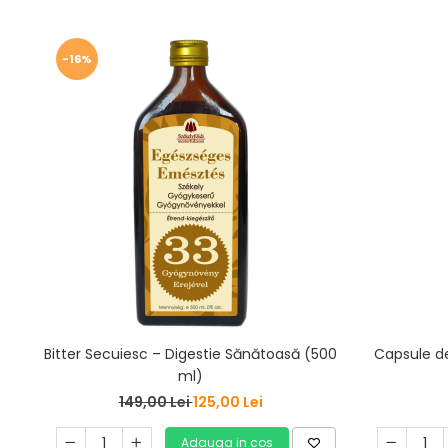
-16%
Bitter Secuiesc – Digestie Sănătoasă (500
Capsule d
ml)
149,00 Lei
125,00 Lei
Adauga in cos