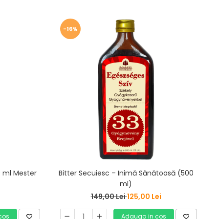
-16%
0 ml Mester
Bitter Secuiesc – Inimă Sănătoasă (500
J
ml)
149,00 Lei
125,00 Lei
cos
Adauga in cos