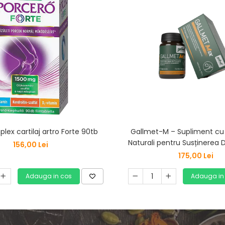
lex cartilaj artro Forte 90tb
Gallmet-M – Supliment cu Ac
Naturali pentru Susținerea D
156,00 Lei
Capsule
175,00 Lei
Adauga in cos
Adauga in