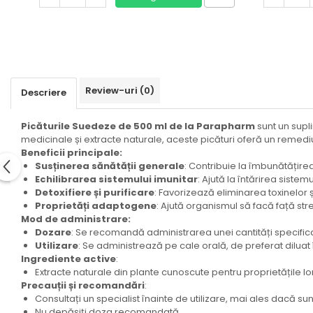
Review-uri
(0)
Descriere
Picăturile Suedeze de 500 ml de la Parapharm
sunt un supl
medicinale și extracte naturale, aceste picături oferă un remediu
Beneficii principale:
Susținerea sănătății generale
: Contribuie la îmbunătățirea 
Echilibrarea sistemului imunitar
: Ajută la întărirea sistem
Detoxifiere și purificare
: Favorizează eliminarea toxinelor ș
Proprietăți adaptogene
: Ajută organismul să facă față stre
Mod de administrare:
Dozare
: Se recomandă administrarea unei cantități specificat
Utilizare
: Se administrează pe cale orală, de preferat diluat
Ingrediente active
:
Extracte naturale din plante cunoscute pentru proprietățile lo
Precauții și recomandări
:
Consultați un specialist înainte de utilizare, mai ales dacă sun
Nu depășiți doza recomandată.