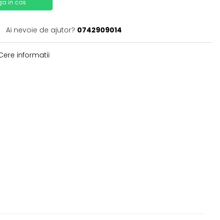
a in cos
Ai nevoie de ajutor?
0742909014
ere informatii