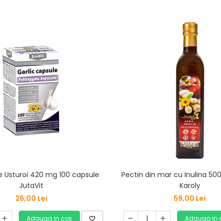
e Usturoi 420 mg 100 capsule
Pectin din mar cu Inulina 50
JutaVit
Karoly
26,00 Lei
59,00 Lei
Adauga in cos
Adauga in 