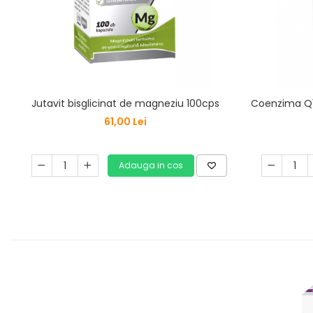
Jutavit bisglicinat de magneziu 100cps
Coenzima Q1
61,00 Lei
Adauga in cos