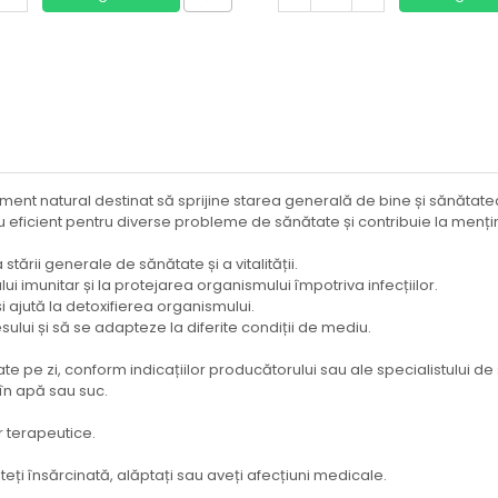
iment natural destinat să sprijine starea generală de bine și sănăta
 eficient pentru diverse probleme de sănătate și contribuie la menține
stării generale de sănătate și a vitalității.
ului imunitar și la protejarea organismului împotriva infecțiilor.
i ajută la detoxifierea organismului.
sului și să se adapteze la diferite condiții de mediu.
e pe zi, conform indicațiilor producătorului sau ale specialistului de
 în apă sau suc.
r terapeutice.
teți însărcinată, alăptați sau aveți afecțiuni medicale.