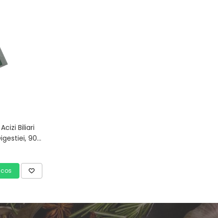
izi Biliari
igestiei, 90
 cos