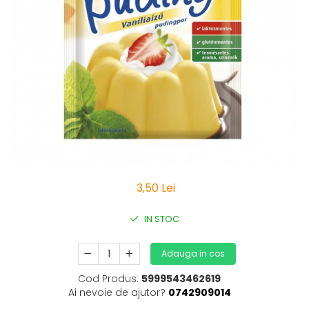
Vitamine Bioco
Vitamine Gal
3,50 Lei
IN STOC
Adauga in cos
Cod Produs:
5999543462619
Ai nevoie de ajutor?
0742909014