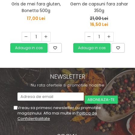
Gem de capsuni fara zahar
Gris de mei fara gluten,
350g
Bonetta 500g
21,00 Lei
17,00 Lei
16,50 Lei
Adauga in cos
Adauga in cos
NEWSLETTER
Nu rata ofertele si promotiile noastre
Vreau sa primesc newsletter cu promotiile
magazinului. Afla mai multe in
Politica de
Confidentialitate