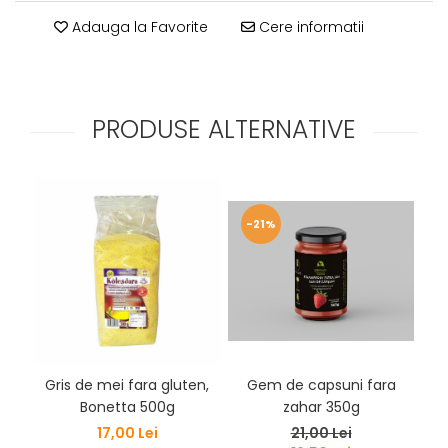
Adauga la Favorite
Cere informatii
PRODUSE ALTERNATIVE
-21%
Gris de mei fara gluten,
Gem de capsuni fara
Pr
Bonetta 500g
zahar 350g
de
17,00 Lei
21,00 Lei