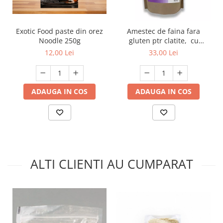
Exotic Food paste din orez
Amestec de faina fara
Noodle 250g
gluten ptr clatite, cu
indulcitor Szafi Reform
12,00 Lei
33,00 Lei
500g
ADAUGA IN COS
ADAUGA IN COS
ALTI CLIENTI AU CUMPARAT