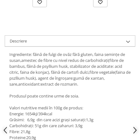
Descriere
Ingrediente: făină de fulgi de ovăz fără gluten, faina semințe de
susan,amestec de fibre cu nivel redus de carbohidrați(fibre de
bambus, făină de psyllium husk, stabilizator de aciditate: acid
citric, faina de konjac), făină de cartofi dulci,fibre vegetale(faina de
pszllium husk), agent de îngroșare:gumă de xantan,
sare,antioxidant:extract de rozmarin.
Produsul poate contine urme de soia.
Valori nutritive medii în 100g de produs:
Energie: 1654kJ/394kcal
Grăsimi: 6,9g din care acizi grași saturați:1,3g
Carbohidrați: 51g din care zaharuri: 3,9g
Fibre: 21,8g
Proteine:20,9g