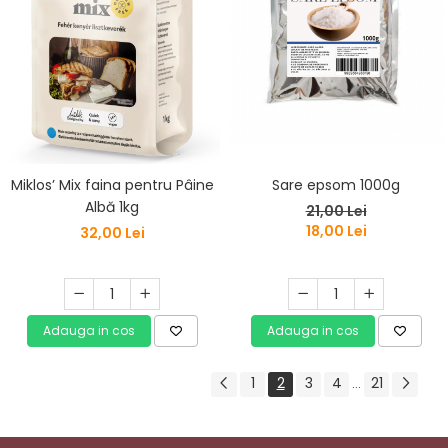
Sare epsom 1000g
Miklos’ Mix faina pentru Pâine
Albă 1kg
21,00 Lei
18,00 Lei
32,00 Lei
Adauga in cos
Adauga in cos
1
2
3
4
21
...