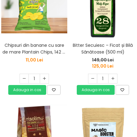
Chipsuri din banane cu sare
Bitter Secuiesc – Ficat și Bilă
de mare Plantain Chips, 142 g,
Sănătoase (500 ml)
SaMai
11,00 Lei
149,00 Lei
125,00 Lei
Adauga in cos
Adauga in cos