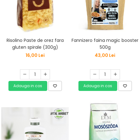
Risolino Paste de orez fara
Fannizero faina magic booster
gluten spirale (300g)
500g
16,00 Lei
43,00 Lei
Adauga in cos
Adauga in cos