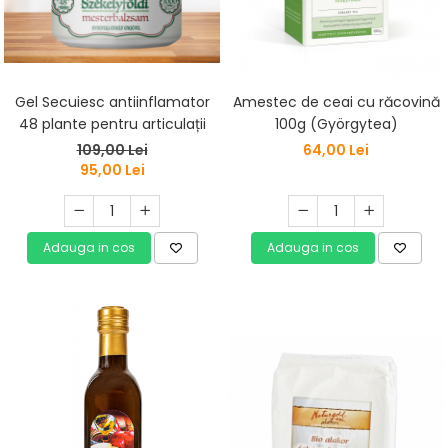
Gel Secuiesc antiinflamator
Amestec de ceai cu răcovină
48 plante pentru articulații
100g (Györgytea)
109,00 Lei
64,00 Lei
95,00 Lei
Adauga in cos
Adauga in cos