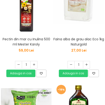
Pectin din mar cu Inulina 500
Faina alba de grau alac Eco 1kg
ml Mester Karoly
Naturgold
59,00 Lei
27,00 Lei
Adauga in cos
Adauga in cos
-16%