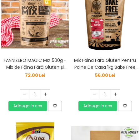
FANNIZERO MAGIC MIX 500g -
Mix Faina Fara Gluten Pentru
Mix de Făină Fără Gluten și
Paine De Casa 1kg Bake Free
Fără Cereale
Eden Premium
72,00 Lei
56,00 Lei
Adauga in cos
Adauga in cos