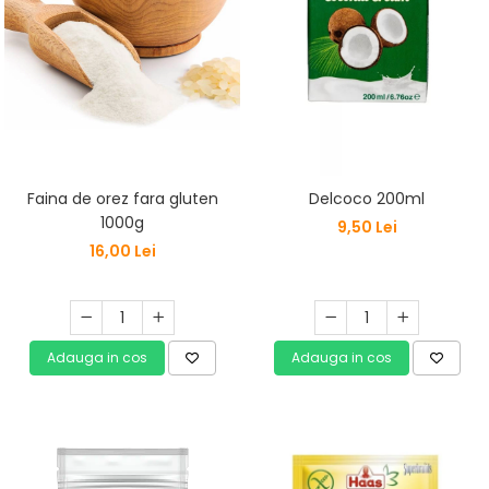
Faina de orez fara gluten
Delcoco 200ml
1000g
9,50 Lei
16,00 Lei
Adauga in cos
Adauga in cos