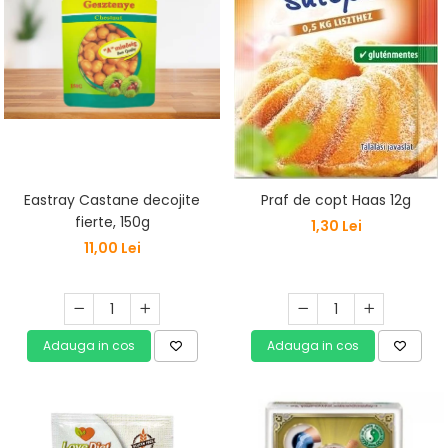
Vitamine Bioco
Vitamine Gal
Eastray Castane decojite
Praf de copt Haas 12g
fierte, 150g
1,30 Lei
11,00 Lei
Adauga in cos
Adauga in cos