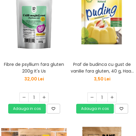
Fibre de psyllium fara gluten
Praf de budinca cu gust de
200g It's Us
vanilie fara gluten, 40 g, Haas
Natural
32,00 Lei
3,50 Lei
Adauga in cos
Adauga in cos