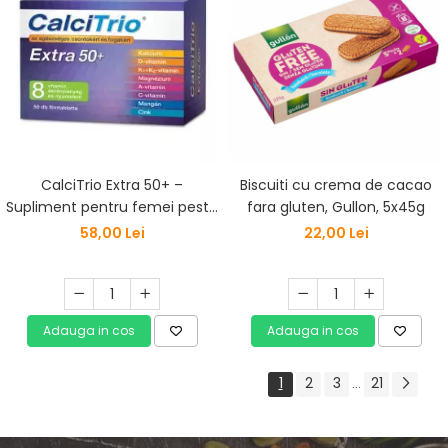
CalciTrio Extra 50+ –
Biscuiti cu crema de cacao
Supliment pentru femei peste
fara gluten, Gullon, 5x45g
50 ani, cu calciu, magneziu și
58,00 Lei
22,00 Lei
vitamine – 50 tablete
Adauga in cos
Adauga in cos
1
2
3
21
...