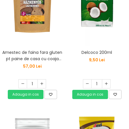
Amestec de faina fara gluten
Delcoco 200ml
pt paine de casa cu coaja
9,50 Lei
crocanta Szafi Free 1000G
57,00 Lei
Adauga in cos
Adauga in cos