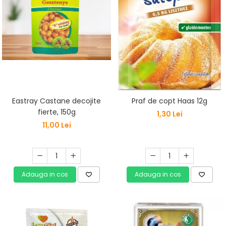
Vitamine Bioco
Vitamine Gal
Eastray Castane decojite
Praf de copt Haas 12g
fierte, 150g
1,30 Lei
11,00 Lei
Adauga in cos
Adauga in cos