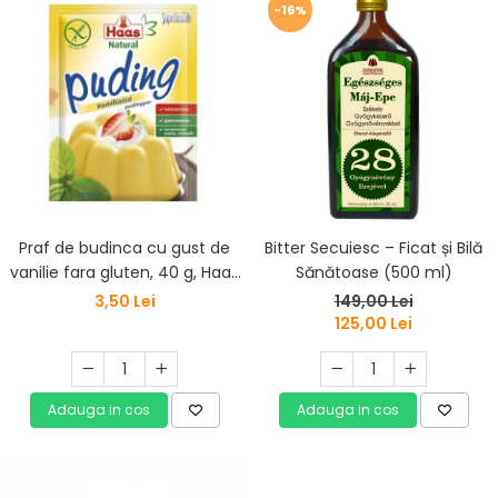
-16%
Praf de budinca cu gust de
Bitter Secuiesc – Ficat și Bilă
vanilie fara gluten, 40 g, Haas
Sănătoase (500 ml)
Natural
3,50 Lei
149,00 Lei
125,00 Lei
Adauga in cos
Adauga in cos