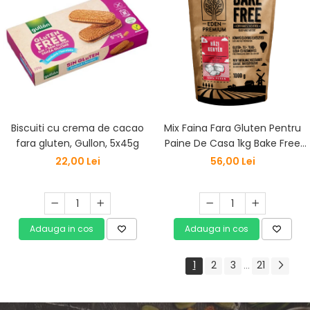
Biscuiti cu crema de cacao
Mix Faina Fara Gluten Pentru
fara gluten, Gullon, 5x45g
Paine De Casa 1kg Bake Free
Eden Premium
22,00 Lei
56,00 Lei
Adauga in cos
Adauga in cos
1
2
3
21
...