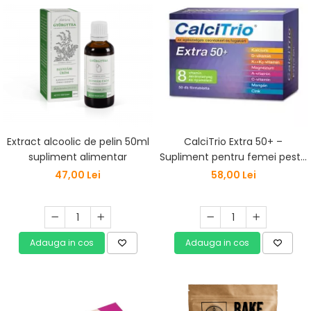
Extract alcoolic de pelin 50ml
CalciTrio Extra 50+ –
supliment alimentar
Supliment pentru femei peste
50 ani, cu calciu, magneziu și
47,00 Lei
58,00 Lei
vitamine – 50 tablete
Adauga in cos
Adauga in cos