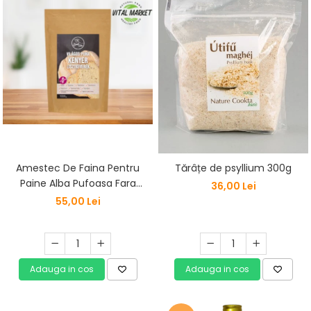
Amestec De Faina Pentru
Tărâțe de psyllium 300g
Paine Alba Pufoasa Fara
36,00 Lei
Gluten 1kg Szafi Free
55,00 Lei
Adauga in cos
Adauga in cos