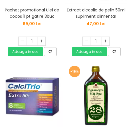
Pachet promotional Ulei de
Extract alcoolic de pelin 50ml
cocos 1l pt gatire 3buc
supliment alimentar
99,00 Lei
47,00 Lei
Adauga in cos
Adauga in cos
-16%