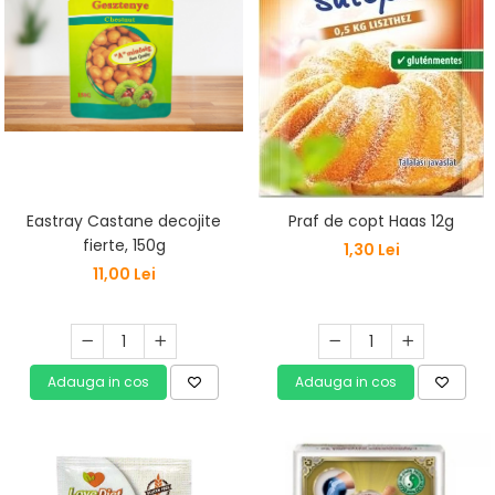
Vitamine Bioco
Vitamine Gal
Eastray Castane decojite
Praf de copt Haas 12g
fierte, 150g
1,30 Lei
11,00 Lei
Adauga in cos
Adauga in cos