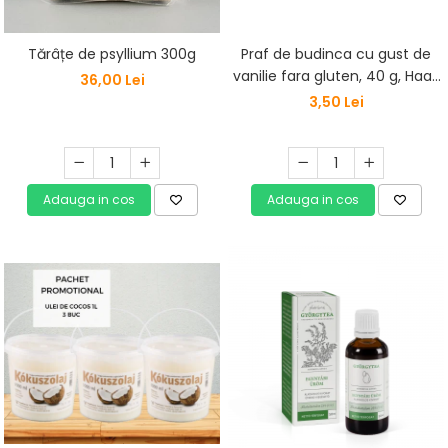
Praf de budinca cu gust de
Tărâțe de psyllium 300g
vanilie fara gluten, 40 g, Haas
36,00 Lei
Natural
3,50 Lei
Adauga in cos
Adauga in cos