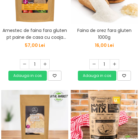
Amestec de faina fara gluten
Faina de orez fara gluten
pt paine de casa cu coaja
1000g
crocanta Szafi Free 1000G
57,00 Lei
16,00 Lei
Adauga in cos
Adauga in cos