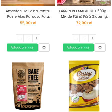
Amestec De Faina Pentru
FANNIZERO MAGIC MIX 500g -
Paine Alba Pufoasa Fara
Mix de Făină Fără Gluten și
Gluten 1kg Szafi Free
Fără Cereale
55,00 Lei
72,00 Lei
Adauga in cos
Adauga in cos