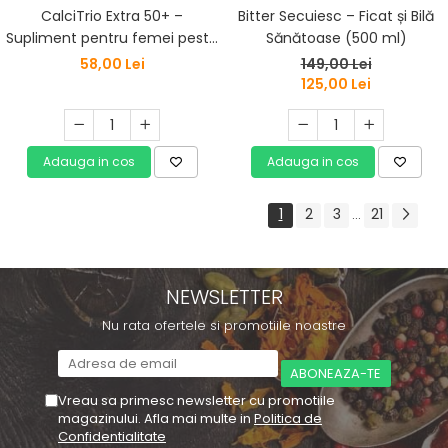
CalciTrio Extra 50+ –
Bitter Secuiesc – Ficat și Bilă
Supliment pentru femei peste
Sănătoase (500 ml)
50 ani, cu calciu, magneziu și
58,00 Lei
149,00 Lei
vitamine – 50 tablete
125,00 Lei
Adauga in cos
Adauga in cos
1
2
3
21
...
NEWSLETTER
Nu rata ofertele si promotiile noastre
Vreau sa primesc newsletter cu promotiile
magazinului. Afla mai multe in
Politica de
Confidentialitate