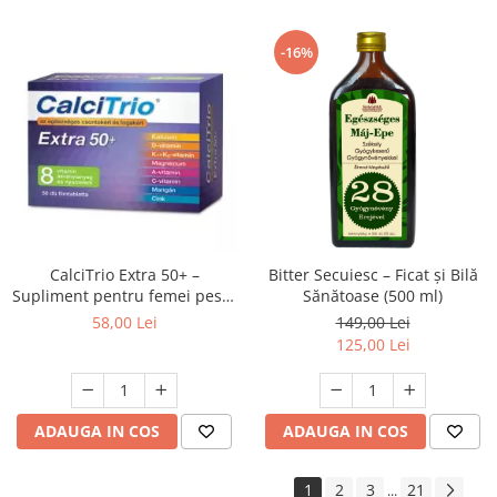
-16%
CalciTrio Extra 50+ –
Bitter Secuiesc – Ficat și Bilă
Supliment pentru femei peste
Sănătoase (500 ml)
50 ani, cu calciu, magneziu și
58,00 Lei
149,00 Lei
vitamine – 50 tablete
125,00 Lei
ADAUGA IN COS
ADAUGA IN COS
1
2
3
21
...