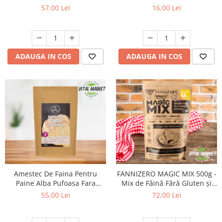
crocanta Szafi Free 1000G
57,00 Lei
16,00 Lei
ADAUGA IN COS
ADAUGA IN COS
Amestec De Faina Pentru
FANNIZERO MAGIC MIX 500g -
Paine Alba Pufoasa Fara
Mix de Făină Fără Gluten și
Gluten 1kg Szafi Free
Fără Cereale
55,00 Lei
72,00 Lei