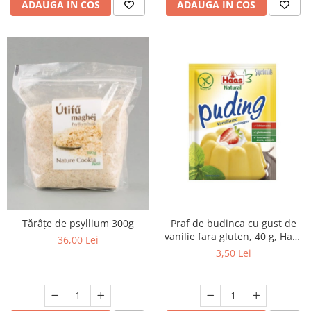
ADAUGA IN COS
ADAUGA IN COS
Tărâțe de psyllium 300g
Praf de budinca cu gust de
vanilie fara gluten, 40 g, Haas
36,00 Lei
Natural
3,50 Lei