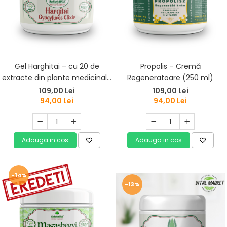
Gel Harghitai – cu 20 de
Propolis – Cremă
extracte din plante medicinale
Regeneratoare (250 ml)
(250 ml)
109,00 Lei
109,00 Lei
94,00 Lei
94,00 Lei
Adauga in cos
Adauga in cos
-14%
-13%