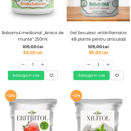
Gel Secuiesc antiinflamator
Balsamul medicinal „Arnica de
48 plante pentru articulații
munte” 250ml
109,00 Lei
109,00 Lei
95,00 Lei
94,00 Lei
Adauga in cos
Adauga in cos
-12%
-12%