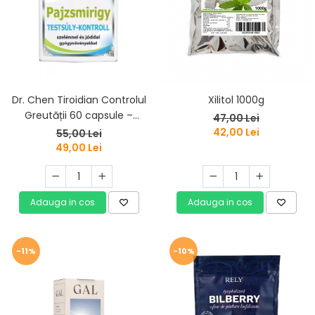
Dr. Chen Tiroidian Controlul
Xilitol 1000g
Greutății 60 capsule –
47,00 Lei
Supliment pentru Echilibrul
42,00 Lei
55,00 Lei
Metabolic
49,00 Lei
Adauga in cos
Adauga in cos
-11%
-10%