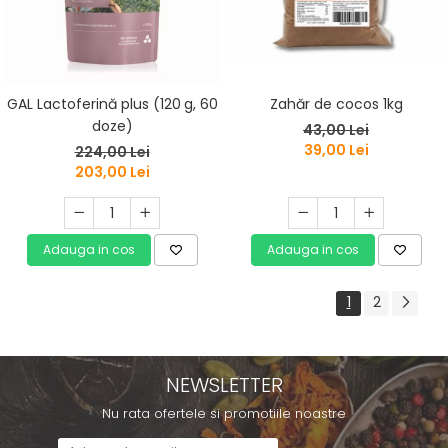
Zahăr de cocos 1kg
GAL Lactoferină plus (120 g, 60
doze)
43,00 Lei
39,00 Lei
224,00 Lei
203,00 Lei
Adauga in cos
Adauga in cos
1
2
NEWSLETTER
Nu rata ofertele si promotiile noastre