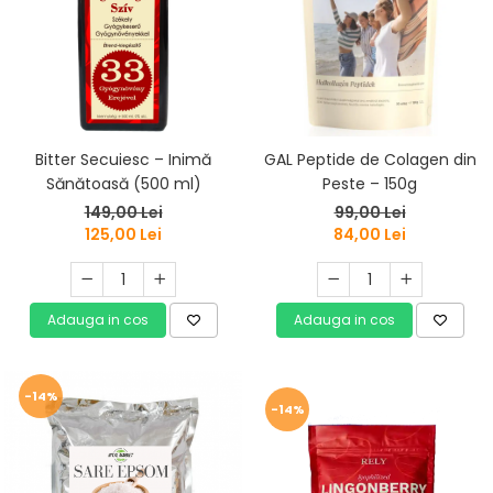
Bitter Secuiesc – Inimă
GAL Peptide de Colagen din
Sănătoasă (500 ml)
Peste – 150g
149,00 Lei
99,00 Lei
125,00 Lei
84,00 Lei
Adauga in cos
Adauga in cos
-14%
-14%