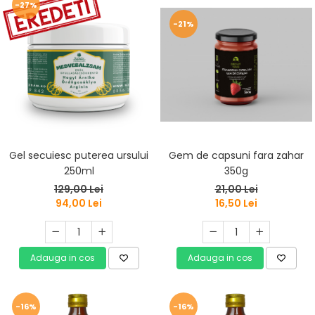
Vitamine Bioco
-27%
Vitamine Gal
-21%
Gel secuiesc puterea ursului
Gem de capsuni fara zahar
250ml
350g
129,00 Lei
21,00 Lei
94,00 Lei
16,50 Lei
Adauga in cos
Adauga in cos
-16%
-16%