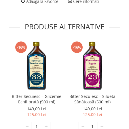
Adauga la Favorite
Cere informatii
PRODUSE ALTERNATIVE
-16%
-16%
Bitter Secuiesc – Glicemie
Bitter Secuiesc – Siluetă
Bi
Echilibrată (500 ml)
Sănătoasă (500 ml)
149,00 Lei
149,00 Lei
125,00 Lei
125,00 Lei