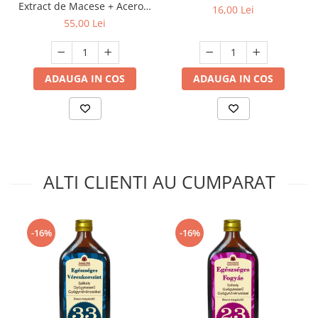
Extract de Macese + Acerola
16,00 Lei
+ Vitamina D3 100 tablete
55,00 Lei
JutaVit
ADAUGA IN COS
ADAUGA IN COS
ALTI CLIENTI AU CUMPARAT
-16%
-16%