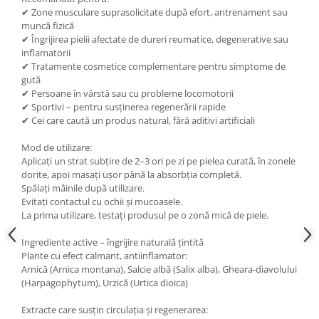
✔ Zone musculare suprasolicitate după efort, antrenament sau
muncă fizică
✔ Îngrijirea pielii afectate de dureri reumatice, degenerative sau
inflamatorii
✔ Tratamente cosmetice complementare pentru simptome de
gută
✔ Persoane în vârstă sau cu probleme locomotorii
✔ Sportivi – pentru susținerea regenerării rapide
✔ Cei care caută un produs natural, fără aditivi artificiali
Mod de utilizare:
Aplicați un strat subțire de 2–3 ori pe zi pe pielea curată, în zonele
dorite, apoi masați ușor până la absorbția completă.
Spălați mâinile după utilizare.
Evitați contactul cu ochii și mucoasele.
La prima utilizare, testați produsul pe o zonă mică de piele.
Ingrediente active – îngrijire naturală țintită
Plante cu efect calmant, antiinflamator:
Arnică (Arnica montana), Salcie albă (Salix alba), Gheara-diavolului
(Harpagophytum), Urzică (Urtica dioica)
Extracte care susțin circulația și regenerarea: